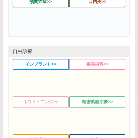
顎関節症>>
口内炎>>
自由診療
インプラント>>
審美歯科>>
ホワイトニング>>
精密義歯治療>>