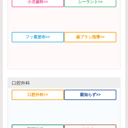
小児歯科>>
シーラント>>
フッ素塗布>>
歯ブラシ指導>>
口腔外科
口腔外科>>
親知らず>>