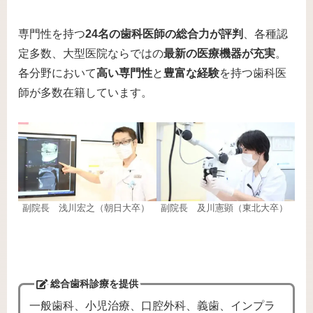
専門性を持つ
24名の歯科医師の総合力が評判
、各種認
定多数、大型医院ならではの
最新の医療機器が充実
。
各分野において
高い専門性
と
豊富な経験
を持つ歯科医
師が多数在籍しています。
副院長 及川憲顕（東北大卒）
副院長 浅川宏之（朝日大卒）
総合歯科診療を提供
一般歯科、小児治療、口腔外科、義歯、インプラ