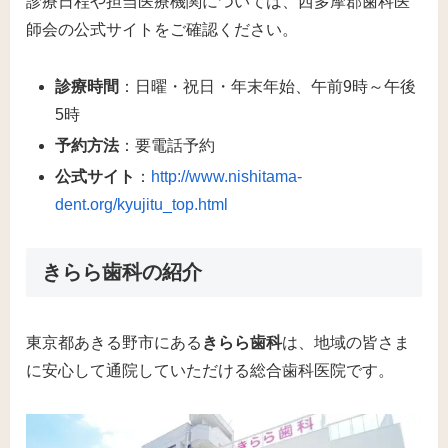
診療日程や担当医療機関については、西多摩郡歯科医
師会の公式サイトをご確認ください。
診療時間
：日曜・祝日・年末年始、午前9時～午後
5時
予約方法
：要電話予約
公式サイト
：
http://www.nishitama-
dent.org/kyujitu_top.html
きらら歯科の紹介
東京都あきる野市にある
きらら歯科
は、地域の皆さま
に安心して通院していただける総合歯科医院です。