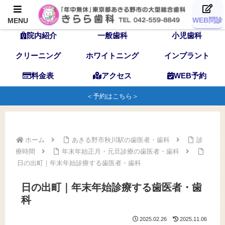
TOP
歯科医師
スタッフ
WEB問診
MENU
院内紹介
一般歯科
小児歯科
クリーニング
ホワイトニング
インプラント
料金表
アクセス
WEB予約
＜予約はこちら＞
ホーム
あきる野市秋川駅の歯医者・歯科
診
療時間
年末年始正月・元旦診療の歯医者・歯科
日の出町｜年末年始診療する歯医者・歯科
日の出町｜年末年始診療する歯医者・歯
科
2025.02.26
2025.11.06