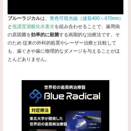
ブルーラジカル
は、
青色可視光線（波長400～470nm）
と
低濃度過酸化水素水
を組み合わせることで、歯周病
の原因菌を
効率的に殺菌
する画期的な治療法です。そ
のため 従来の外科的処置やレーザー治療と比較して
も、歯ぐきや歯に物理的なダメージを与えることがほ
とんどありません。