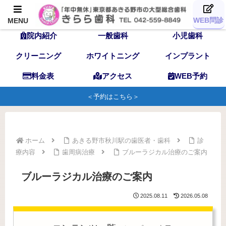
TOP
歯科医師
スタッフ
WEB問診
MENU
院内紹介
一般歯科
小児歯科
クリーニング
ホワイトニング
インプラント
料金表
アクセス
WEB予約
＜予約はこちら＞
ホーム
あきる野市秋川駅の歯医者・歯科
診
療内容
歯周病治療
ブルーラジカル治療のご案内
ブルーラジカル治療のご案内
2025.08.11
2026.05.08