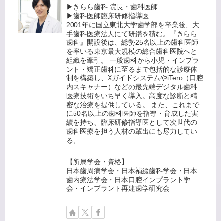
▶きらら歯科 院長・歯科医師
▶歯科医師臨床研修指導医
2001年に国立東北大学歯学部を卒業後、大
手歯科医療法人にて研鑽を積む。『きらら
歯科』開設後は、総勢25名以上の歯科医師
を率いる東京最大規模の総合歯科医院へと
組織を牽引。 一般歯科から小児・インプラ
ント・矯正歯科に至るまで包括的な診療体
制を構築し、XガイドシステムやiTero（口腔
内スキャナー）などの最先端デジタル歯科
医療技術をいち早く導入。高度な診断と精
密な治療を提供している。 また、これまで
に50名以上の歯科医師を指導・育成した実
績を持ち、臨床研修指導医として次世代の
歯科医療を担う人材の輩出にも尽力してい
る。
【所属学会・資格】
日本歯周病学会・日本補綴歯科学会・日本
歯内療法学会・日本口腔インプラント学
会・インプラント再建歯学研究会