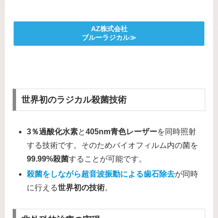
AZ株式会社
ブルーラジカル≫
世界初のラジカル殺菌技術
3％過酸化水素
と
405nm青色レーザー
を同時照射
する技術です。そのためバイオフィルム内の菌を
99.99%殺菌
することが可能です。
殺菌をしながら超音波振動による歯石除去
が同時
に行える
世界初の技術
。