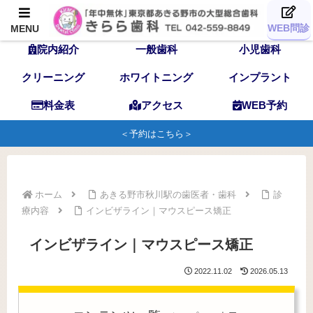
TOP
歯科医師
スタッフ
WEB問診
MENU
院内紹介
一般歯科
小児歯科
クリーニング
ホワイトニング
インプラント
料金表
アクセス
WEB予約
＜予約はこちら＞
ホーム
あきる野市秋川駅の歯医者・歯科
診
療内容
インビザライン｜マウスピース矯正
インビザライン｜マウスピース矯正
2022.11.02
2026.05.13