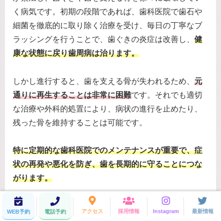
く病気です。初期の段階であれば、歯科医院で歯石や
細菌を徹底的に取り除く治療を受け、毎日の丁寧なブ
ラッシングを行うことで、歯ぐきの炎症は改善し、
健
康な状態に戻り歯周病は治ります。
しかし進行すると、歯を支える骨が失われるため、
元
通りに再生することは非常に困難
です。それでも適切
な治療や外科的処置により、病状の進行を止めたり、
残った骨を維持することは可能です。
特に定期的な歯科医院でのメンテナンスが重要で、症
状の再発や悪化を防ぎ、歯を長期的に守ることにつな
がります。
メンテナンスの重要性
アクセス
採用情報
Instagram
最新情報
WEB予約
電話予約