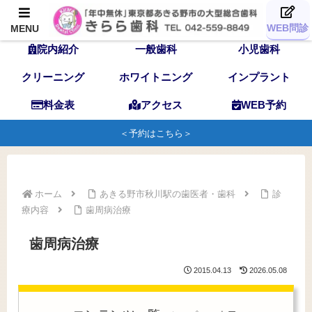
TOP
歯科医師
スタッフ
WEB問診
MENU
院内紹介
一般歯科
小児歯科
クリーニング
ホワイトニング
インプラント
料金表
アクセス
WEB予約
＜予約はこちら＞
ホーム
あきる野市秋川駅の歯医者・歯科
診
療内容
歯周病治療
歯周病治療
2015.04.13
2026.05.08