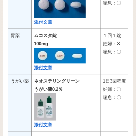
喘息：〇
添付文章
胃薬
ムコスタ錠
１回１錠
100mg
妊婦：✕
喘息：〇
添付文章
うがい薬
ネオステリングリーン
1日3回程度
うがい液0.2％
妊婦：〇
喘息：〇
添付文章