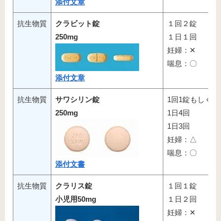
添付文章
抗生物質
クラビット錠
１回２錠
250mg
１日１回
妊婦：✕
喘息：〇
添付文章
抗生物質
サワシリン錠
1回1錠もしくは
250mg
1日4回
1日3回
妊婦：△
喘息：〇
添付文書
抗生物質
クラリス錠
１回１錠
小児用50mg
１日２回
妊婦：✕