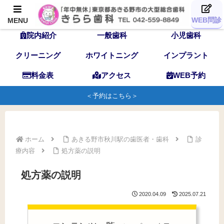
TOP
歯科医師
スタッフ
WEB問診
MENU
院内紹介
一般歯科
小児歯科
クリーニング
ホワイトニング
インプラント
料金表
アクセス
WEB予約
＜予約はこちら＞
ホーム
あきる野市秋川駅の歯医者・歯科
診
療内容
処方薬の説明
処方薬の説明
2020.04.09
2025.07.21