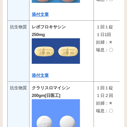
添付文章
抗生物質
レボフロキサシン
１回１錠
250mg
１日1回
妊婦：✕
喘息：〇
添付文章
抗生物質
クラリスロマイシン
１回１錠
200gm[日医工]
１日２回
妊婦：✕
喘息：〇