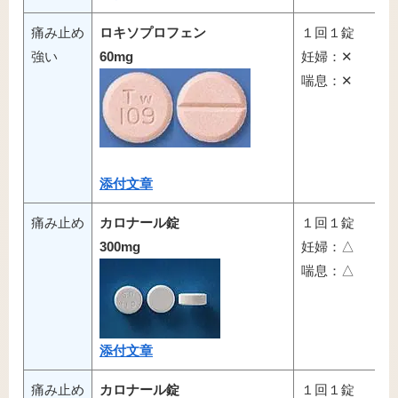
痛み止め
ロキソプロフェン
１回１錠
強い
60mg
妊婦：✕
喘息：✕
添付文章
痛み止め
カロナール錠
１回１錠
300mg
妊婦：△
喘息：△
添付文章
痛み止め
カロナール錠
１回１錠