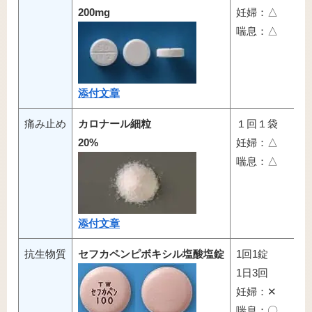
200mg
妊婦：△
喘息：△
添付文章
痛み止め
カロナール細粒
１回１袋
20%
妊婦：△
喘息：△
添付文章
抗生物質
セフカペンピボキシル塩酸塩錠
1回1錠
1日3回
妊婦：✕
喘息：〇