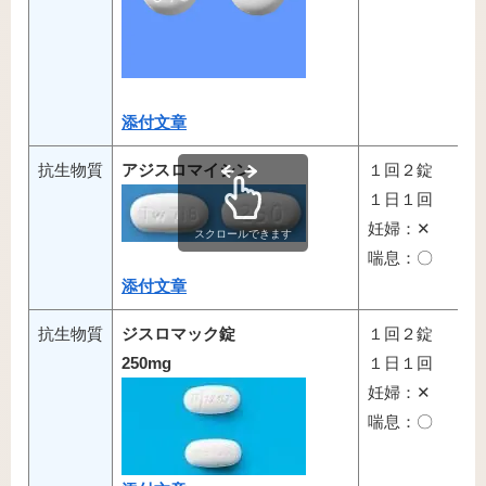
添付文章
抗生物質
アジスロマイシン
１回２錠
１日１回
妊婦：✕
スクロールできます
喘息：〇
添付文章
抗生物質
ジスロマック錠
１回２錠
250mg
１日１回
妊婦：✕
喘息：〇