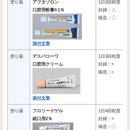
塗り薬
アフタゾロン
1日3回程度
口腔用軟膏0.1％
妊婦：△
喘息：〇
添付文章
塗り薬
デスパコーワ
1日3回程度
口腔用クリーム
妊婦：×
喘息：○
添付文章
塗り薬
フロリードゲル
1日4回程度
経口用2％
妊婦：×
喘息：〇