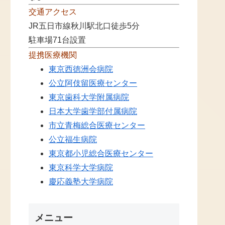
交通アクセス
JR五日市線秋川駅北口徒歩5分
駐車場71台設置
提携医療機関
東京西徳洲会病院
公立阿伎留医療センター
東京歯科大学附属病院
日本大学歯学部付属病院
市立青梅総合医療センター
公立福生病院
東京都小児総合医療センター
東京科学大学病院
慶応義塾大学病院
メニュー