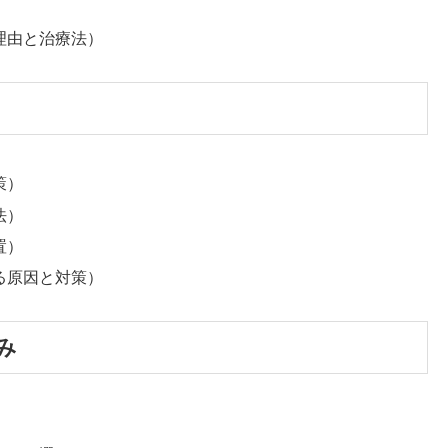
理由と治療法）
策）
法）
置）
る原因と対策）
み