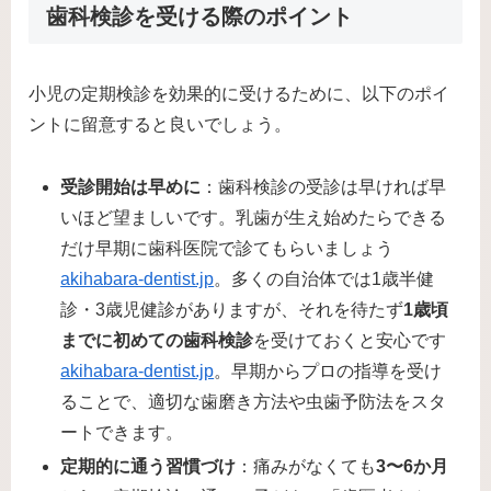
歯科検診を受ける際のポイント
小児の定期検診を効果的に受けるために、以下のポイ
ントに留意すると良いでしょう。
受診開始は早めに
：歯科検診の受診は早ければ早
いほど望ましいです。乳歯が生え始めたらできる
だけ早期に歯科医院で診てもらいましょう​
akihabara-dentist.jp
。多くの自治体では1歳半健
診・3歳児健診がありますが、それを待たず
1歳頃
までに初めての歯科検診
を受けておくと安心です​
akihabara-dentist.jp
。早期からプロの指導を受け
ることで、適切な歯磨き方法や虫歯予防法をスタ
ートできます。
定期的に通う習慣づけ
：痛みがなくても
3〜6か月