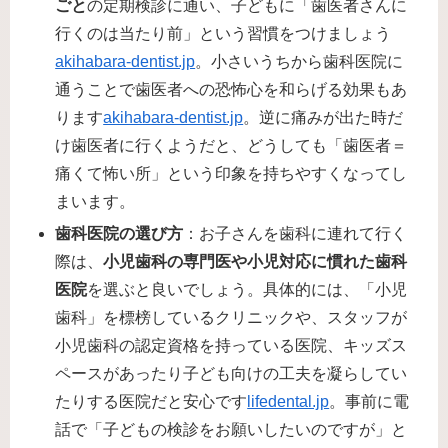
ごと
の定期検診に通い、子どもに「歯医者さんに
行くのは当たり前」という習慣をつけましょう​
akihabara-dentist.jp
。小さいうちから歯科医院に
通うことで歯医者への恐怖心を和らげる効果もあ
ります​
akihabara-dentist.jp
。逆に痛みが出た時だ
け歯医者に行くようだと、どうしても「歯医者＝
痛くて怖い所」という印象を持ちやすくなってし
まいます。
歯科医院の選び方
：お子さんを歯科に連れて行く
際は、
小児歯科の専門医や小児対応に慣れた歯科
医院
を選ぶと良いでしょう。具体的には、「小児
歯科」を標榜しているクリニックや、スタッフが
小児歯科の認定資格を持っている医院、キッズス
ペースがあったり子ども向けの工夫を凝らしてい
たりする医院だと安心です​
lifedental.jp
。事前に電
話で「子どもの検診をお願いしたいのですが」と