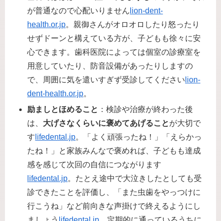
が普通なので心配いりません​
lion-dent-
health.or.jp
。親御さんがオロオロしたり怒ったり
せずドーンと構えている方が、子どもも徐々に安
心できます。歯科医院によっては個室の診療室を
用意していたり、防音設備があったりしますの
で、周囲に気を遣いすぎず受診してください​
lion-
dent-health.or.jp
。
励ましとほめること
：検診や治療が終わった後
は、
大げさなくらいに褒めてあげること
が大切で
す​
lifedental.jp
。「よく頑張ったね！」「えらかっ
たね！」と家族みんなで褒めれば、子どもも達成
感を感じて次回の自信につながります​
lifedental.jp
。たとえ途中で大泣きしたとしても受
診できたことを評価し、「また虫歯をやっつけに
行こうね」など前向きな声掛けで終えるようにし
ましょう​
lifedental.jp
。定期的に通っているうちに