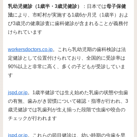
乳幼児健診（1歳半・3歳児健診）
：日本では
母子保健
法
により、市町村が実施する1歳6か月児（1歳半）およ
び3歳児の健康診査に歯科健診が含まれることが義務付
けられています​
workersdoctors.co.jp
。これら乳幼児期の歯科検診は法
定健診として位置付けられており、全国的に受診率は
90%以上と非常に高く、多くの子どもが受診していま
す​
jspd.or.jp
。1歳半健診では生え始めた乳歯の状態や虫歯
の有無、歯みがき習慣について確認・指導が行われ、3
歳児健診では乳歯列が生え揃った段階で虫歯や咬合の
チェックが行われます​
jspd.or.jp
。これらの節目健診は、幼い時期の虫歯を早