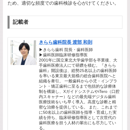
ため、適切な頻度での歯科検診を心がけてください。
記載者
きらら歯科院長 渡部 和則
▶きらら歯科 院長・歯科医師
▶歯科医師臨床研修指導医
2001年に国立東北大学歯学部を卒業後、大
手歯科医療法人にて研鑽を積む。『きらら
歯科』開設後は、総勢25名以上の歯科医師
を率いる東京最大規模の総合歯科医院へと
組織を牽引。 一般歯科から小児・インプラ
ント・矯正歯科に至るまで包括的な診療体
制を構築し、XガイドシステムやiTero（口腔
内スキャナー）などの最先端デジタル歯科
医療技術をいち早く導入。高度な診断と精
密な治療を提供している。 また、これまで
に50名以上の歯科医師を指導・育成した実
績を持ち、臨床研修指導医として次世代の
歯科医療を担う人材の輩出にも尽力してい
る。