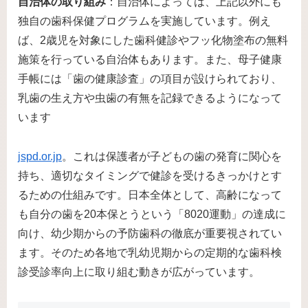
自治体の取り組み
：自治体によっては、上記以外にも
独自の歯科保健プログラムを実施しています。例え
ば、2歳児を対象にした歯科健診やフッ化物塗布の無料
施策を行っている自治体もあります。また、母子健康
手帳には「歯の健康診査」の項目が設けられており、
乳歯の生え方や虫歯の有無を記録できるようになって
います​
jspd.or.jp
。これは保護者が子どもの歯の発育に関心を
持ち、適切なタイミングで健診を受けるきっかけとす
るための仕組みです。日本全体として、高齢になって
も自分の歯を20本保とうという「8020運動」の達成に
向け、幼少期からの予防歯科の徹底が重要視されてい
ます。そのため各地で乳幼児期からの定期的な歯科検
診受診率向上に取り組む動きが広がっています。