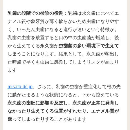
乳歯の段階での検診の役割
：乳歯は永久歯に比べてエ
ナメル質や象牙質が薄く軟らかいため虫歯になりやす
く、いったん虫歯になると進行が速いという特徴が。
乳歯の虫歯を放置すると口の中の虫歯菌が増殖し、後
から生えてくる永久歯が
虫歯菌の多い環境下で生えて
しまう
ことになります​。結果として、永久歯が萌出し
た時点で早くも虫歯に感染してしまうリスクが高まり
ます​
misato-dc.jp
。さらに、乳歯の虫歯が重症化して根の先
に膿がたまるような状態になると、下から控えている
永久歯の歯胚に影響を及ぼし、永久歯が正常に発育し
なかったり生えてくる位置がずれたり、エナメル質が
濁ってしまったりする
ことがあります​