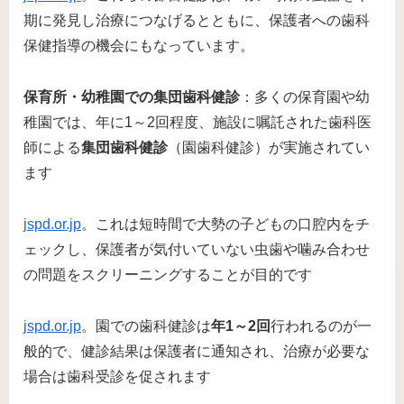
期に発見し治療につなげるとともに、保護者への歯科
保健指導の機会にもなっています。
保育所・幼稚園での集団歯科健診
：多くの保育園や幼
稚園では、年に1～2回程度、施設に嘱託された歯科医
師による
集団歯科健診
（園歯科健診）が実施されてい
ます​
jspd.or.jp
。これは短時間で大勢の子どもの口腔内をチ
ェックし、保護者が気付いていない虫歯や噛み合わせ
の問題をスクリーニングすることが目的です​
jspd.or.jp
。園での歯科健診は
年1～2回
行われるのが一
般的で、健診結果は保護者に通知され、治療が必要な
場合は歯科受診を促されます​