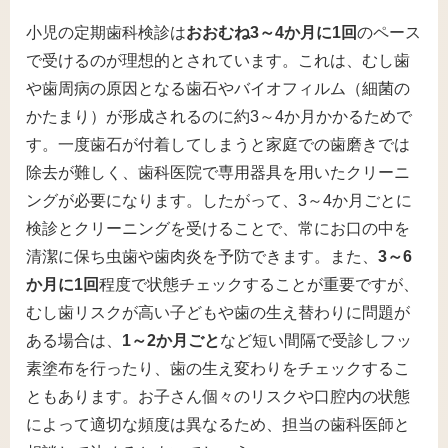
小児の定期歯科検診は
おおむね3～4か月に1回
のペース
で受けるのが理想的とされています​。これは、むし歯
や歯周病の原因となる歯石やバイオフィルム（細菌の
かたまり）が形成されるのに約3～4か月かかるためで
す​。一度歯石が付着してしまうと家庭での歯磨きでは
除去が難しく、歯科医院で専用器具を用いたクリーニ
ングが必要になります​。したがって、3～4か月ごとに
検診とクリーニングを受けることで、常にお口の中を
清潔に保ち虫歯や歯肉炎を予防できます。また、
3～6
か月に1回
程度で状態チェックすることが重要ですが、
むし歯リスクが高い子どもや歯の生え替わりに問題が
ある場合は、
1～2か月ごと
など短い間隔で受診しフッ
素塗布を行ったり、歯の生え変わりをチェックするこ
ともあります​。お子さん個々のリスクや口腔内の状態
によって適切な頻度は異なるため、担当の歯科医師と