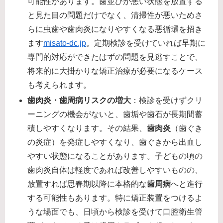
可能性があります。歯並びが悪い状態を放置する
と見た目の問題だけでなく、清掃性が悪いためさ
らに虫歯や歯肉炎になりやすくなる悪循環を招き
ます​
misato-dc.jp
。定期検診を受けていれば早期に
専門的対応ができたはずの問題を見逃すことで、
将来的に大掛かりな矯正治療が必要になるケース
も考えられます。
歯肉炎・歯周病リスクの増大
：検診を受けずクリ
ーニングの機会がないと、歯垢や歯石が長期間蓄
積しやすくなります。その結果、
歯肉炎
（歯ぐき
の炎症）を発症しやすくなり、歯ぐきから出血し
やすい状態になることがあります。子どもの頃の
歯肉炎自体は軽度であれば改善しやすいものの、
放置すれば思春期以降に本格的な
歯周病
へと進行
する可能性もあります。特に矯正装置をつけるよ
うな場面でも、日頃から検診を受けて口腔衛生管