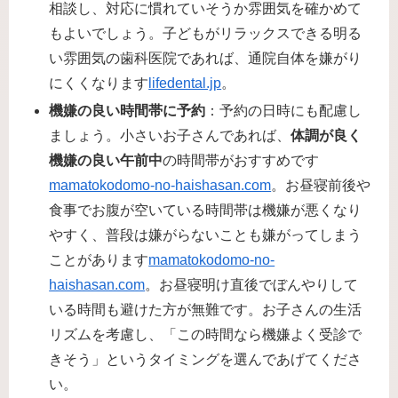
相談し、対応に慣れていそうか雰囲気を確かめて
もよいでしょう。子どもがリラックスできる明る
い雰囲気の歯科医院であれば、通院自体を嫌がり
にくくなります​
lifedental.jp
。
機嫌の良い時間帯に予約
：予約の日時にも配慮し
ましょう。小さいお子さんであれば、
体調が良く
機嫌の良い午前中
の時間帯がおすすめです​
mamatokodomo-no-haishasan.com
。お昼寝前後や
食事でお腹が空いている時間帯は機嫌が悪くなり
やすく、普段は嫌がらないことも嫌がってしまう
ことがあります​
mamatokodomo-no-
haishasan.com
。お昼寝明け直後でぼんやりして
いる時間も避けた方が無難です。お子さんの生活
リズムを考慮し、「この時間なら機嫌よく受診で
きそう」というタイミングを選んであげてくださ
い。