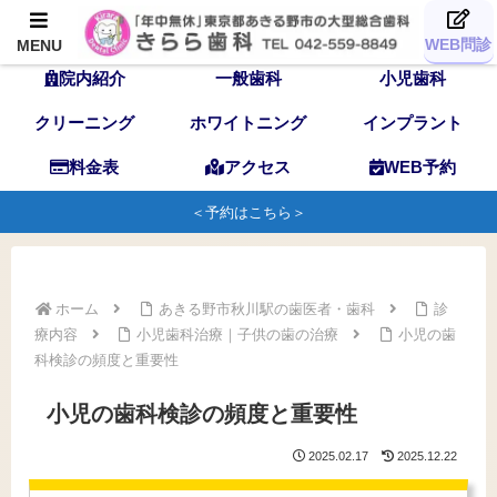
TOP
歯科医師
スタッフ
WEB問診
MENU
院内紹介
一般歯科
小児歯科
クリーニング
ホワイトニング
インプラント
料金表
アクセス
WEB予約
＜予約はこちら＞
ホーム
あきる野市秋川駅の歯医者・歯科
診
療内容
小児歯科治療｜子供の歯の治療
小児の歯
科検診の頻度と重要性
小児の歯科検診の頻度と重要性
2025.02.17
2025.12.22