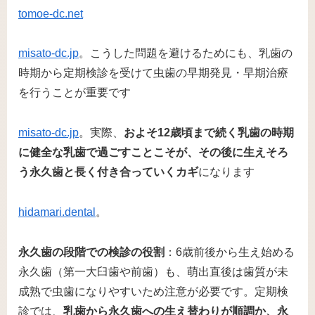
tomoe-dc.net
misato-dc.jp
。こうした問題を避けるためにも、乳歯の
時期から定期検診を受けて虫歯の早期発見・早期治療
を行うことが重要です​
misato-dc.jp
。実際、
およそ12歳頃まで続く乳歯の時期
に健全な乳歯で過ごすことこそが、その後に生えそろ
う永久歯と長く付き合っていくカギ
になります​
hidamari.dental
。
永久歯の段階での検診の役割
：6歳前後から生え始める
永久歯（第一大臼歯や前歯）も、萌出直後は歯質が未
成熟で虫歯になりやすいため注意が必要です。定期検
診では、
乳歯から永久歯への生え替わりが順調か、永