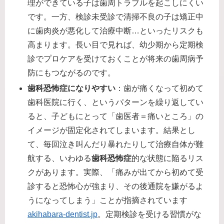
理ができている子は歯周トラブルを起こしにくい
です。一方、検診未受診で清掃不良の子は矯正中
に歯肉炎が悪化して治療中断…といったリスクも
高まります。長い目で見れば、幼少期から定期検
診でプロケアを受けておくことが将来の歯周病予
防にもつながるのです。
歯科恐怖症になりやすい
：歯が痛くなって初めて
歯科医院に行く、というパターンを繰り返してい
ると、子どもにとって「歯医者＝痛いところ」の
イメージが固定化されてしまいます。結果とし
て、毎回泣き叫んだり暴れたりして治療自体が難
航する、いわゆる
歯科恐怖症
的な状態に陥るリス
クがあります。実際、「痛みが出てから初めて受
診すると恐怖心が強まり、その後通院を嫌がるよ
うになってしまう」ことが指摘されています​
akihabara-dentist.jp
。定期検診を受ける習慣がな