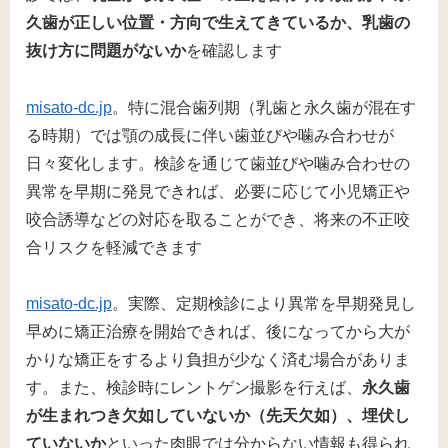
久歯が正しい位置・方向で生えてきているか、乳歯の
抜け方に問題がないか
を確認します​
misato-dc.jp
。特に混合歯列期（乳歯と永久歯が混在す
る時期）では顎の成長に伴い歯並びや噛み合わせが
日々変化します。検診を通じて歯並びや噛み合わせの
異常を早期に発見できれば、必要に応じて小児矯正や
咬合誘導などの対応を取ることができ、将来の不正咬
合リスクを軽減できます​
misato-dc.jp
。実際、定期検診により異常を早期発見し
早めに矯正治療を開始できれば、後になってから大が
かりな矯正をするより負担が少なく済む場合がありま
す。また、検診時にレントゲン撮影を行えば、
永久歯
が生まれつき欠如していないか（先天欠如）、埋伏し
ていないか
といった肉眼では分からない情報も得られ