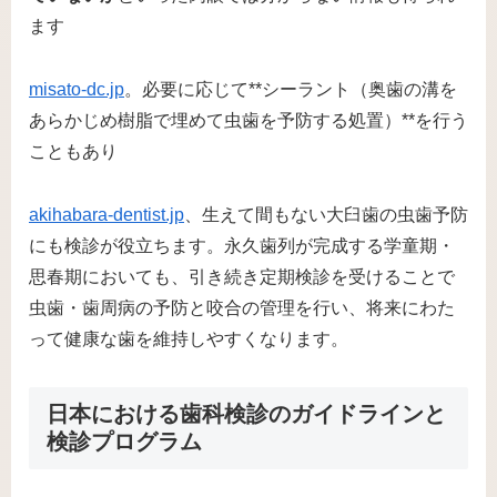
ます​
misato-dc.jp
。必要に応じて**シーラント（奥歯の溝を
あらかじめ樹脂で埋めて虫歯を予防する処置）**を行う
こともあり​
akihabara-dentist.jp
、生えて間もない大臼歯の虫歯予防
にも検診が役立ちます。永久歯列が完成する学童期・
思春期においても、引き続き定期検診を受けることで
虫歯・歯周病の予防と咬合の管理を行い、将来にわた
って健康な歯を維持しやすくなります。
日本における歯科検診のガイドラインと
検診プログラム