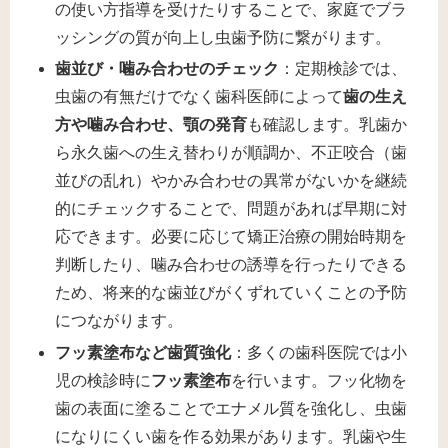
の使い方指導を受けたりすることで、家庭でブラ
ッシングの質が向上し虫歯予防に繋がります。
歯並び・噛み合わせのチェック
：定期検診では、
虫歯の有無だけでなく歯科医師によって
歯の生え
方や噛み合わせ、顎の発育
も確認します​。乳歯か
ら永久歯への生え替わりが順調か、不正咬合（歯
並びの乱れ）やかみ合わせの異常がないかを継続
的にチェックすることで、問題があれば早期に対
応できます​。必要に応じて矯正治療の開始時期を
判断したり、噛み合わせの誘導を行ったりできる
ため、将来的な歯並びがくずれていくことの予防
につながります。
フッ素塗布など歯質強化
：多くの歯科医院では小
児の検診時に
フッ素塗布
を行います。フッ化物を
歯の表面に塗ることでエナメル質を強化し、虫歯
になりにくい歯を作る効果があります。乳歯や生