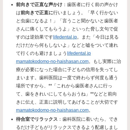
前向きで正直な声かけ
：歯医者に行く前の声かけ
は
前向きで正直に
行いましょう。「早く行かない
と虫歯になるよ！」「言うこと聞かないと歯医者
さんに痛くしてもらうよ」といった脅し文句で促
すのは逆効果です​
lifedental.jp
。また「今日は見る
だけだから何もしないよ」などと嘘をついて連れ
て行くのも避けましょう​
lifedental.jp
mamatokodomo-no-haishasan.com
。もし実際に治
療が必要になった場合に子どもの信用を失ってし
まいます。歯科医院は一度で終わらず何度も通う
場所ですから、**「これから歯医者さんに行っ
て、歯をきれいにしてもらおうね」**などと前向
きに伝え、正直に説明してあげることが大切です​
mamatokodomo-no-haishasan.com
。
待合室でリラックス
：歯科医院に着いたら、でき
るだけ子どもがリラックスできるよう配慮しまし