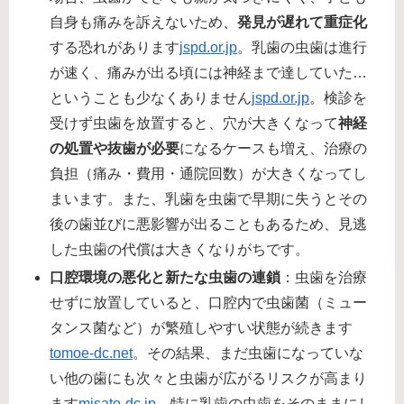
自身も痛みを訴えないため、
発見が遅れて重症化
する恐れがあります​
jspd.or.jp
。乳歯の虫歯は進行
が速く、痛みが出る頃には神経まで達していた…
ということも少なくありません​
jspd.or.jp
。検診を
受けず虫歯を放置すると、穴が大きくなって
神経
の処置や抜歯が必要
になるケースも増え、治療の
負担（痛み・費用・通院回数）が大きくなってし
まいます。また、乳歯を虫歯で早期に失うとその
後の歯並びに悪影響が出ることもあるため、見逃
した虫歯の代償は大きくなりがちです。
口腔環境の悪化と新たな虫歯の連鎖
：虫歯を治療
せずに放置していると、口腔内で虫歯菌（ミュー
タンス菌など）が繁殖しやすい状態が続きます​
tomoe-dc.net
。その結果、まだ虫歯になっていな
い他の歯にも次々と虫歯が広がるリスクが高まり
ます​
misato-dc.jp
。特に乳歯の虫歯をそのままにし