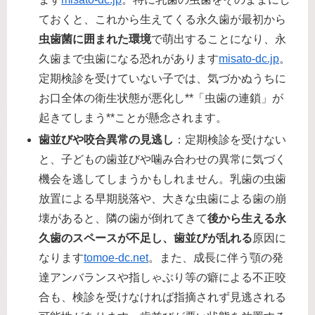
ておくと、これから生えてくる永久歯が最初から
虫歯菌に囲まれた環境
で萌出することになり、永
久歯まで虫歯になる恐れがあります​
misato-dc.jp
。
定期検診を受けていない子では、気づかぬうちに
お口全体の衛生状態が悪化し**「虫歯の連鎖」が
起きてしまう**ことが懸念されます。
歯並びや咬合異常の見逃し
：定期検診を受けない
と、子どもの歯並びや噛み合わせの異常に気づく
機会を逃してしまうかもしれません。乳歯の虫歯
放置による早期脱落や、大きな虫歯による歯の崩
壊があると、隣の歯が倒れてきて
後から生える永
久歯のスペースが不足し、歯並びが乱れる
原因に
なります​
tomoe-dc.net
。また、成長に伴う顎の発
達アンバランスや指しゃぶり等の癖による不正咬
合も、検診を受けなければ指摘されず見逃される