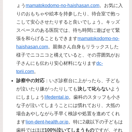
ょう​
mamatokodomo-no-haishasan.com
。お気に入
りのおもちゃや絵本を持参したり、待合室で抱っ
こして安心させたりすると良いでしょう。キッズ
スペースのある医院では、待ち時間に遊ばせて緊
張を和らげることもできます​
mamatokodomo-no-
haishasan.com
。親御さん自身もリラックスした
様子でニコニコと構えていると、その雰囲気がお
子さんにも伝わり安心材料になります​
dc-
torii.com
。
診察中の対応
：いざ診察台に上がったら、子ども
が泣いたり嫌がったりしても
決して叱らない
よう
にしましょう​
lifedental.jp
。歯科のスタッフも小さ
な子が泣いてしまうことには慣れており、大抵の
場合あやしながら手早く検診や処置を進めてくれ
ます​
lion-dent-health.or.jp
。特に2歳以下の子どもは
歯科ではほぼ
100%泣いてしまうもの
ですが、それ