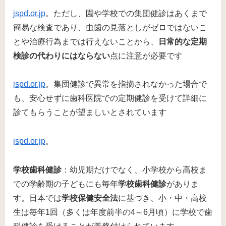
jspd.or.jp
。ただし、園や学校での集団健診はあくまで
簡易な検査であり、虫歯の見落としがゼロではないこ
とや治療行為までは行えないことから、
日常的な定期
検診の代わりにはならない
点に注意が必要です​
jspd.or.jp
。集団健診で異常を指摘されなかった場合で
も、安心せずに歯科医院での定期健診を受けて詳細に
診てもらうことが望ましいとされています​
jspd.or.jp
。
学校歯科健診
：幼児期だけでなく、小学校から高校ま
での学齢期の子どもにも毎年
学校歯科健診
がありま
す。日本では
学校保健安全法
に基づき、小・中・高校
生は毎年1回（多くは年度前半の4～6月頃）に学校で歯