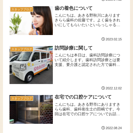
作る方も多いと思います。入れ歯...
歯の着色について
スタッフブログ
こんにちは。あきる野秋川にあります
きらら歯科の佐藤です。よく歯をきれ
いにしてもらいたいといらっしゃる患
者様が一番気にされているのは歯の着
色です。着色には原因がわかっている
ものから不明なものまで、除去できる
2023.02.15
ものから難しいものまでいろいろあり
訪問診療に関して
ま...
スタッフブログ
こんにちは本日は、歯科訪問診療につ
いて紹介します。歯科訪問診療とは要
支援、要介護と認定された方で歯科医
院への通院困難な方が住宅や施設で歯
科診療が受けられます。要介護高齢者
の多くがお口の中にお悩みを抱えてお
ります。衛生士が行う口腔機能の維
持、...
2022.12.02
在宅での口腔ケアについて
スタッフブログ
こんにちは。あきる野市にありますき
らら歯科、歯科衛生士の田嶋です。今
回は在宅での口腔ケアについでお話し
たいと思います。介護が必要な方の口
腔ケアは、口の中を清潔に保つだけで
なく、身体の健康維持の役割も担って
2022.08.24
います。一方で、「正しいやり方が分