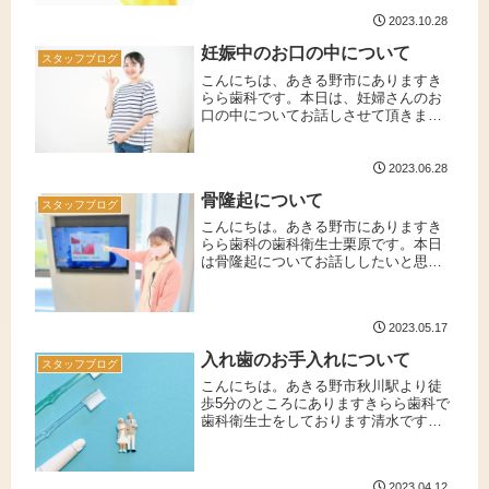
ったでしょうか。口臭には様々な原因
がありすので、それぞれの対処法につ
2023.10.28
いてもお話しできればと思います。
妊娠中のお口の中について
【原因...
スタッフブログ
こんにちは、あきる野市にありますき
らら歯科です。本日は、妊婦さんのお
口の中についてお話しさせて頂きま
す。妊娠によるホルモンバランスの変
化妊娠をするとエストロゲン、プロゲ
ステロンという女性ホルモンが増え、
2023.06.28
歯茎のトラブルが起こりやすくなりま
骨隆起について
す。...
スタッフブログ
こんにちは。あきる野市にありますき
らら歯科の歯科衛生士栗原です。本日
は骨隆起についてお話ししたいと思い
ます。みなさん、上あごや下あごの歯
茎に硬いコブのようなものがある方は
いらっしゃいませんか？それは骨隆起
2023.05.17
である可能性があります。骨隆起と
は？...
入れ歯のお手入れについて
スタッフブログ
こんにちは。あきる野市秋川駅より徒
歩5分のところにありますきらら歯科で
歯科衛生士をしております清水です。
本日は入れ歯(義歯)のお手入れ方法につ
いてお話させて頂きます。虫歯や歯周
病で歯を失ってしまった時に入れ歯を
2023.04.12