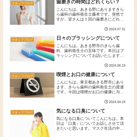
歯磨きの時間はどれくらい？
の言葉。どのような違いがあるの...
スタッフブログ
こんにちは。あきる野にありますきら
ら歯科の歯科衛生士藤本です。突然で
すが、皆さんは１回の歯磨きにどれく
らいの時間をかけていますか？厚生労
働省が実施している調査によると所要
2024.07.31
時間で多いのは１回1〜3分未満という
日々のブラッシングについて
データがあるそうです。理想的な歯
スタッフブログ
磨...
こんにちは。あきる野市のきらら歯
科、歯科衛生士の五味です。本日はブ
ラッシングについてお話いたします。
みなさんは毎日しっかり歯を磨いてま
すか？朝忙しくて磨きそびれてしまっ
2024.06.19
たり、夜は疲れてしまって忘れてしま
喫煙とお口の健康について
うことありませんか？歯ブラシの当て
スタッフブログ
方、...
こんにちは。東京都あきる野市にあり
ます、きらら歯科の歯科衛生士の渡邊
です。今回は喫煙がお口の健康に与え
る影響についてお話ししたいと思いま
す。タバコの全身への影響はよく知ら
2024.04.24
れていますが、お口への影響はあまり
気になる口臭について
知られていません。喫煙をすると、歯
スタッフブログ
の...
気になる口臭についてこんにちは。本
日は「口臭」についてお話しさせて頂
きたいと思います。マスク生活の中
で、自分の口臭が気になることはなか