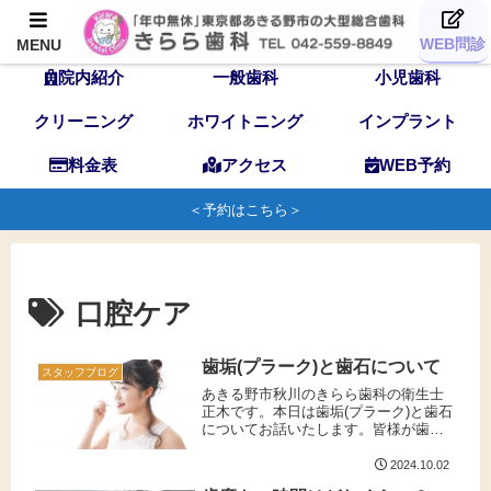
TOP
歯科医師
スタッフ
WEB問診
MENU
院内紹介
一般歯科
小児歯科
クリーニング
ホワイトニング
インプラント
料金表
アクセス
WEB予約
＜予約はこちら＞
口腔ケア
歯垢(プラーク)と歯石について
スタッフブログ
あきる野市秋川のきらら歯科の衛生士
正木です。本日は歯垢(プラーク)と歯石
についてお話いたします。皆様が歯み
がき剤のCMや歯科医院でのクリーニン
グ時によく耳にする「歯垢」（プラー
2024.10.02
ク）と「歯石」（しせき）という２つ