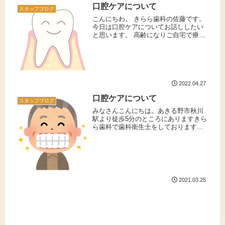
口腔ケアについて
か...
スタッフブログ
こんにちわ。 きらら歯科の佐藤です。
今日は口腔ケアについてお話ししたい
と思います。 高齢になりご自宅で療養
している方は,特にお口のトラブルを予
防することがとても大切です。 お口か
ら栄養がとれなくなってしまうと、体
の衰えは一気に進行してしまい...
2022.04.27
口腔ケアについて
スタッフブログ
みなさんこんにちは。あきる野市秋川
駅より徒歩5分のところにありますきら
ら歯科で歯科衛生士をしております小
林です。介護や訪問診療でよく耳にさ
れる口腔ケアについてお話しいたしま
す。「口腔ケア」とは歯みがきだけで
はなく、歯ぐき、舌、粘膜など口の
中...
2021.03.25