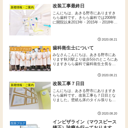
思います。治療の終わった歯が痛...
改装工事最終日
新着情報・ご案内
こんにちは、あきる野市にありますき
らら歯科です。きらら歯科では2008年
に開院以来2013年・2015年・2018年と
改装工事を行ってきました。2018年の
工事の際には第一診療室の床材の更新
などは行わなかったため、約5年ぶりと
2020.08.21
なる第一診療室...
歯科衛生士について
スタッフブログ
みなさんこんにちは。あきる野市にあ
ります秋川駅より徒歩5分のところにあ
りますきらら歯科で歯科衛生士長をし
ております船澤です。暑さが続いて疲
れが出てくる頃ですが皆様ご体調いか
2020.08.21
ごですか？疲れがたまることでお口の
中に症状が出ることもありますので
改装工事７日目
新着情報・ご案内
な...
こんにちは、あきる野市にありますき
らら歯科です。改装工事も７日目とな
りました。壁紙も床のタイル張りも終
わり、工事中撤去していた先生方や衛
生士さんの免許証や数々の資格の賞状
を助手さんに戻してもらいました。在
2020.08.20
庫の棚や周辺機器なども消毒液できれ
インビザライン（マウスピース
い...
院長ブログ
矯正）診療を行っております