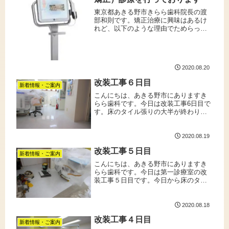
東京都あきる野市きらら歯科院長の渡
部和則です。矯正治療に興味はあるけ
れど、以下のような理由でためらって
いる方はいませんか？ 矯正装置が口元
でギラギラ目立つのが嫌 矯正している
ことをあまり知られたくない 取り外し
できる装置で気軽に矯正したい ...
2020.08.20
改装工事６日目
新着情報・ご案内
こんにちは、あきる野市にありますき
らら歯科です。今日は改装工事6日目で
す。床のタイル張りの大半が終わり、
ピカピカになりました。明日は残りの
床のタイル張りと、外したドアの取り
付け等を行う予定です。いよいよ改装
2020.08.19
工事も終盤に差し掛かって参りまし
改装工事５日目
た...
新着情報・ご案内
こんにちは、あきる野市にありますき
らら歯科です。今日は第一診療室の改
装工事５日目です。今日から床のタイ
ルの張り替え作業が始まりました。出
来上がるのが楽しみですね。工事期間
中、第二診療室・二階診療室は変わら
2020.08.18
ず診療を行っておりますので、急な歯
改装工事４日目
の...
新着情報・ご案内