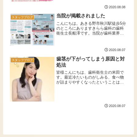
2020.08.08
当院が掲載されました
スタッフブログ
こんにちは。あきる野市秋川駅徒歩5分
のところにありますきらら歯科の歯科
衛生士長船澤です。当院が歯科業界専
用の冊子に掲載されましたのでご紹介
させていただきます。株式会社ヨシダ
さんが発行しています「Dental
2020.08.07
Products News 20...
歯茎が下がってしまう原因と対
スタッフブログ
処法
皆様こんにちは、歯科衛生士の米田で
す。最近冷たいものがしみる、食べ物
が詰まりやすくなったということはあ
りませんか？実は歯茎が下がっている
事が原因かもしれません。歯茎が下が
る原因は様々ですが、主に歯周病や、
過度なブラッシング圧、歯ぎしりなど
2020.08.07
に...