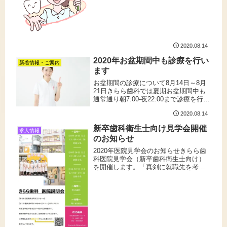
て、体調管理には十分注意していきま
しょう！ 今回のブログでは酸蝕歯につ
いてお話ししようと思います酸蝕歯と
は、虫歯ではないが 飲食物などの...
2020.08.14
2020年お盆期間中も診療を行い
新着情報・ご案内
ます
お盆期間の診療について8月14日～8月
21日きらら歯科では夏期お盆期間中も
通常通り朝7:00-夜22:00まで診療を行い
ます。突然の歯のトラブルなどござい
2020.08.14
ましたら当日診療可能ですのでお気軽
にご相談下さい。 なお本年はお盆期間
新卒歯科衛生士向け見学会開催
に第一診療室の改...
求人情報
のお知らせ
2020年医院見学会のお知らせきらら歯
科医院見学会（新卒歯科衛生士向け）
を開催します。「真剣に就職先を考え
ないと・・」とお考え中の衛生士学校
の学生さんに向けた、きらら歯科の仕
事内容と雰囲気、勤務時間、給与など
詳しくご説明させていただきます。...