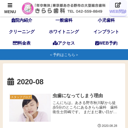
TOP
歯科医師
スタッフ
WEB問診
MENU
院内紹介
一般歯科
小児歯科
クリーニング
ホワイトニング
インプラント
料金表
アクセス
WEB予約
＜予約はこちら＞
2020-08
虫歯になってしまう理由
スタッフブログ
こんにちは。あきる野市秋川駅から徒
歩5分のところにあるきらら歯科 歯科
衛生士田嶋です。 まだまだ暑い日が続
いていますが皆様ご体調などいかがで
しょうか。 今回は、治療した歯が虫歯
になってしまう理由をお話ししたいと
2020.08.28