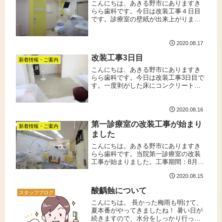
こんにちは、あきる野市にありますき
らら歯科です。今日は改装工事４日目
です。診療室の壁紙が出来上がりまし
た！白と黄色で華やかな診療室になり
ました。明日は床のタイルを変えてい
きます。工事期間中、第二診療室・二
2020.08.17
階診療室は変わらず診療を行っており
改装工事3日目
ま...
新着情報・ご案内
こんにちは、あきる野市にありますき
らら歯科です。今日は改装工事3日目で
す。一度剥がした床にコンクリートを
流す作業をしていただいています。工
事期間中、第二診療室・二階診療室は
変わらず診療を行っておりますので、
2020.08.16
急な歯のトラブルなどございました
第一診療室の改装工事が始まり
ら...
新着情報・ご案内
ました
こんにちは。あきる野市にありますき
らら歯科です。当院第一診療室の改装
工事が始まりました。工事期間：8月14
日(金)～8月21日(金)開院以来、年中無休
2020.08.15
でフル稼働してきた診療台も取り外
し、一週間のお休みです。第一診療室
酸齲蝕について
では今後より需要の高まる...
スタッフブログ
こんにちは。 長かった梅雨も明けて、
夏本番がやってきましたね！ 暑い日が
続きますので、水分をしっかり行っ