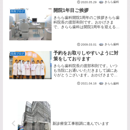
プラントなど様々な歯科治療に対応し
きらら歯科
2020.05.29
ています。本日の診療について本日は
開院1年目ご挨拶
天気...
院長ブログ
きらら歯科開院1周年のご挨拶きらら歯
科院長の渡部和則です。おかげさま
で、きらら歯科は開院1周年を迎えるこ
とができました。これもひとえに、地
域の皆様の温かいご支援とご信頼のお
かげと、心より感謝申し上げます。き
きらら歯科
2009.03.01
らら歯科を評価してくださった患者
さ...
予約をお取りしやすいように対
院長ブログ
策をしております
きらら歯科院長の渡部和則です。いつ
も当院にお通いいただきまして誠にあ
りがとうございます。おかげさまで当
院も開院以来13年経過しました。最近
きらら歯科
2021.04.16
は予約が取りづらいとのご意見を多く
頂くようになり、各種対策を行ってお
ります。ご予約をできる限り取れる
よ...
新診療室工事順調に進んでいます