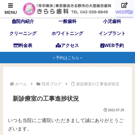
TOP
歯科医師
スタッフ
WEB問診
MENU
院内紹介
一般歯科
小児歯科
クリーニング
ホワイトニング
インプラント
料金表
アクセス
WEB予約
＜予約はこちら＞
ホーム
院長ブログ
新診療室の工事進捗状況
新診療室の工事進捗状況
2022.07.25
いつも当院にご通院いただきまして誠にありがとうご
ざいます。