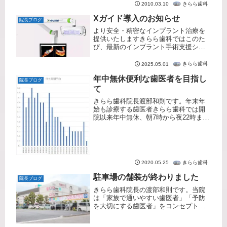
りがとうございます。今後ともより良
きらら歯科
2010.03.10
い医療を提供できるようスタッフ皆
Xガイド導入のお知らせ
で...
院長ブログ
より安全・精密なインプラント治療を
提供いたしますきらら歯科ではこのた
び、最新のインプラント手術支援シス
テム「Xガイド（エックスガイド）」を
導入いたしました。Xガイドは、インプ
きらら歯科
2025.05.01
ラント治療をより安全に、そして高精
年中無休便利な歯医者を目指し
度に行うためのナビゲーションシス...
院長ブログ
て
きらら歯科院長渡部和則です。年末年
始も診療する歯医者きらら歯科では開
院以来年中無休、朝7時から夜22時まで
診療を行い、急患の患者様も当日中に
対応させて頂くなど、便利な歯医者さ
んとして、あきる野市の地域医療に貢
献して参りました。歯科医師スタッ...
きらら歯科
2020.05.25
駐車場の舗装が終わりました
院長ブログ
きらら歯科院長の渡部和則です。当院
は「家族で通いやすい歯医者」「予防
を大切にする歯医者」をコンセプト
に、小児歯科、予防歯科、審美歯科、
歯科口腔外科、ホワイトニング、イン