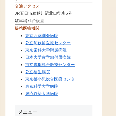
交通アクセス
JR五日市線秋川駅北口徒歩5分
駐車場71台設置
提携医療機関
東京西徳洲会病院
公立阿伎留医療センター
東京歯科大学附属病院
日本大学歯学部付属病院
市立青梅総合医療センター
公立福生病院
東京都小児総合医療センター
東京科学大学病院
慶応義塾大学病院
メニュー