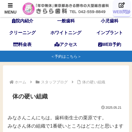
TOP
歯科医師
スタッフ
WEB問診
MENU
院内紹介
一般歯科
小児歯科
クリーニング
ホワイトニング
インプラント
料金表
アクセス
WEB予約
＜予約はこちら＞
ホーム
スタッフブログ
体の硬い組織
体の硬い組織
2025.05.21
みなさんこんにちは。歯科衛生士の栗原です。
みなさん体の組織で1番硬いところはどこだと思います