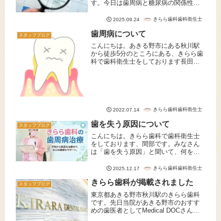
す。今日は歯周病と糖尿病の関係性に
ついてお話したいと思います。皆さん
は歯周病と糖尿病には深い関係がある
きらら歯科歯科衛生士
2025.09.24
のをご存知ですか？糖尿病を患う方は
歯周病について
歯周病になりやすいことがわかってき
スタッフブログ
ま...
こんにちは。あきる野市にある秋川駅
から徒歩5分のところにある、きらら歯
科で歯科衛生士をしております長田で
す。本日は歯周病についてお話しさせ
て頂きます。歯周病の中には大きく２
つに分けることができます。それは
「歯周炎」と「歯肉炎」 皆様はこの
２...
きらら歯科歯科衛生士
2022.07.14
歯を失う原因について
スタッフブログ
こんにちは。きらら歯科で歯科衛生士
をしております、間部です。みなさん
は「歯を失う原因」と聞いて、何を思
い浮かべますか？多くの方が「虫歯」
を想像されるかもしれません。しか
きらら歯科歯科衛生士
2025.12.17
し、**歯を失う原因として最も多いの
きらら歯科が掲載されました
は、実は虫歯ではなく「歯周病」**な...
スタッフブログ
東京都あきる野市秋川駅のきらら歯科
です。先日当院があきる野市のおすす
めの歯医者としてMedical DOCさんに
取り上げられ掲載されました。