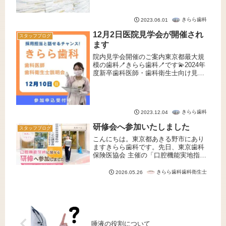
きらら歯科
2023.06.01
12月2日医院見学会が開催され
スタッフブログ
ます
院内見学会開催のご案内東京都最大規
模の歯科🪥きらら歯科🪥です💫2024年
度新卒歯科医師・歯科衛生士向け見学
会先日12月2日の日程が終わりまして、
参加していただいた歯科衛生士さんあ
りがとうございました😃既に内定した
方もいらっしゃいます残りの日...
きらら歯科
2023.12.04
研修会へ参加いたしました
スタッフブログ
こんにちは。東京都あきる野市にあり
ますきらら歯科です。先日、東京歯科
保険医協会 主催の「口腔機能実地指導
料」に関する講習会へ総衛生士長・衛
生士長・副衛生士長の3名で参加しまし
きらら歯科歯科衛生士
2026.05.26
た。お口の機能について講習を通し
て、あらためて「口腔機能を維持・
改...
唾液の役割について