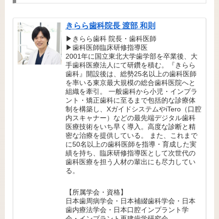
きらら歯科院長 渡部 和則
▶きらら歯科 院長・歯科医師
▶歯科医師臨床研修指導医
2001年に国立東北大学歯学部を卒業後、大
手歯科医療法人にて研鑽を積む。『きらら
歯科』開設後は、総勢25名以上の歯科医師
を率いる東京最大規模の総合歯科医院へと
組織を牽引。 一般歯科から小児・インプラ
ント・矯正歯科に至るまで包括的な診療体
制を構築し、XガイドシステムやiTero（口腔
内スキャナー）などの最先端デジタル歯科
医療技術をいち早く導入。高度な診断と精
密な治療を提供している。 また、これまで
に50名以上の歯科医師を指導・育成した実
績を持ち、臨床研修指導医として次世代の
歯科医療を担う人材の輩出にも尽力してい
る。
【所属学会・資格】
日本歯周病学会・日本補綴歯科学会・日本
歯内療法学会・日本口腔インプラント学
会・インプラント再建歯学研究会