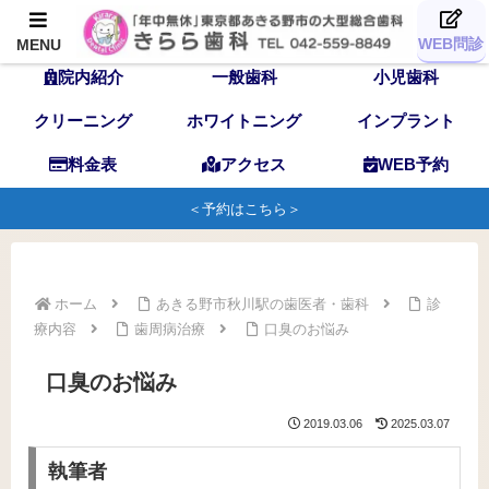
TOP
歯科医師
スタッフ
WEB問診
MENU
院内紹介
一般歯科
小児歯科
クリーニング
ホワイトニング
インプラント
料金表
アクセス
WEB予約
＜予約はこちら＞
ホーム
あきる野市秋川駅の歯医者・歯科
診
療内容
歯周病治療
口臭のお悩み
口臭のお悩み
2019.03.06
2025.03.07
執筆者