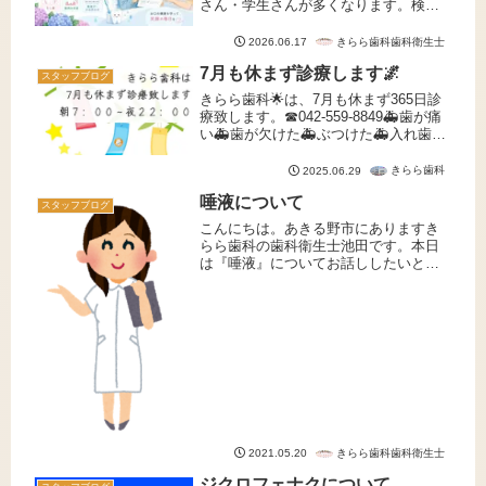
さん・学生さんが多くなります。検診
後に「むし歯があります」「歯肉に炎
症があります」「歯並び・かみ合わせ
きらら歯科歯科衛生士
2026.06.17
を相談してください」などのお知らせ
7月も休まず診療します🌌
をもらうこともありますよね。「痛
スタッフブログ
が...
きらら歯科🌟は、7月も休まず365日診
療致します。☎042-559-8849🚑歯が痛
い🚑歯が欠けた🚑ぶつけた🚑入れ歯が
壊れた🚑ホワイトニングをしたい🚑歯
科検診をしたい🚑歯並びを相談したい
きらら歯科
2025.06.29
🚑インプラントにしたいなどかかりつ
唾液について
けの歯医者さんのある...
スタッフブログ
こんにちは。あきる野市にありますき
らら歯科の歯科衛生士池田です。本日
は『唾液』についてお話ししたいと思
います。 まずみなさんは唾液が歯へど
のような影響を与えているのかご存知
ですか？《唾液の成分について》 普段
あるのが当たり前と思われがちな唾...
きらら歯科歯科衛生士
2021.05.20
ジクロフェナクについて