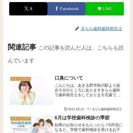
X
Facebook
LINE
きらら歯科歯科衛生士
関連記事
この記事を読んだ人は、こちらも読
んでいます
口臭について
スタッフブログ
こんにちは。あきる野市秋川駅より徒
歩５分のところにありますきらら歯科
で歯科衛生士をしております石森で
す。お口のエチケットとして口臭って
気になりますよね？なので今日は口臭
について少しお話したいと思います。
きらら歯科歯科衛生士
2021.05.12
まず口臭の原因の90%近くが口の中に
6月は学校歯科検診の季節
あ...
スタッフブログ
結果のお知らせをもらったら？6月頃に
なると、学校で歯科検診を受けるお子