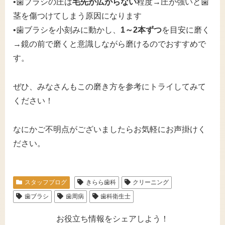
•歯ブラシの圧は
毛先が広がらない
程度→圧が強いと歯
茎を傷つけてしまう原因になります
•歯ブラシを小刻みに動かし、
1～2本ずつ
を目安に磨く
→鏡の前で磨くと意識しながら磨けるのでおすすめで
す。
ぜひ、みなさんもこの磨き方を参考にトライしてみて
ください！
なにかご不明点がございましたらお気軽にお声掛けく
ださい。
スタッフブログ
きらら歯科
クリーニング
歯ブラシ
歯周病
歯科衛生士
お役立ち情報をシェアしよう！