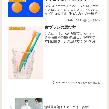
スタッフブログ
ジクロフェナクについてジクロフェナ
クとは？ジクロフェナクは、非ステロ
イド性抗炎症薬（NSAIDs）の一種で、
痛みや炎症を抑える効果を持つ薬で
きらら歯科
2024.10.09
す。関節リウマチ、変形性関節症、腰
痛など、様々な痛みや炎症に用いられ
歯ブラシの選び方
スタッフブログ
ます。ジクロフェナクの働きジクロ...
こんにちは。あきる野市にあります、
きらら歯科の歯科衛生士、小林です。
本日は歯ブラシの選び方についてお話
しします。1.歯ブラシの種類ドラッグス
トアには様々な種類の歯ブラシがあり
ますが、それぞれ特徴が異なります。
(1)ヘッドの大きさ・形(2)毛...
きらら歯科歯科衛生士
2021.01.13
地域最高額！！アルバイト募集中！！