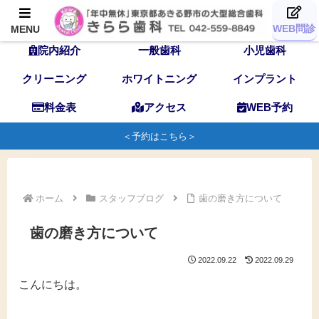
TOP
歯科医師
スタッフ
WEB問診
MENU
院内紹介
一般歯科
小児歯科
クリーニング
ホワイトニング
インプラント
料金表
アクセス
WEB予約
＜予約はこちら＞
ホーム
スタッフブログ
歯の磨き方について
歯の磨き方について
2022.09.22
2022.09.29
こんにちは。