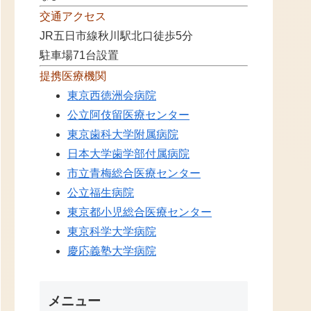
交通アクセス
JR五日市線秋川駅北口徒歩5分
駐車場71台設置
提携医療機関
東京西徳洲会病院
公立阿伎留医療センター
東京歯科大学附属病院
日本大学歯学部付属病院
市立青梅総合医療センター
公立福生病院
東京都小児総合医療センター
東京科学大学病院
慶応義塾大学病院
メニュー