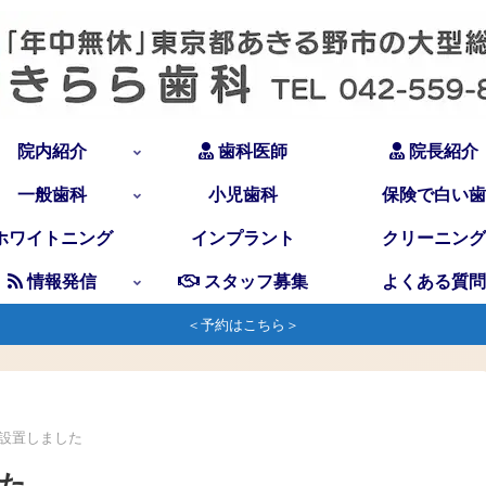
院内紹介
歯科医師
院長紹介
一般歯科
小児歯科
保険で白い歯
ホワイトニング
インプラント
クリーニング
情報発信
スタッフ募集
よくある質問
＜予約はこちら＞
設置しました
た