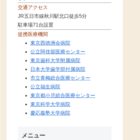
交通アクセス
JR五日市線秋川駅北口徒歩5分
駐車場71台設置
提携医療機関
東京西徳洲会病院
公立阿伎留医療センター
東京歯科大学附属病院
日本大学歯学部付属病院
市立青梅総合医療センター
公立福生病院
東京都小児総合医療センター
東京科学大学病院
慶応義塾大学病院
メニュー