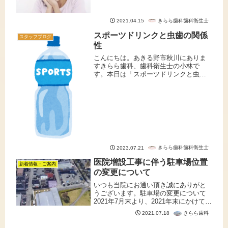
然ですが、みなさん、親知らずは生え
ていますか？親知らずは２０代頃から
生えてくることが多く、上下左右４本
きらら歯科歯科衛生士
2021.04.15
ある方もいらっしゃれば、もともと親
スポーツドリンクと虫歯の関係
知...
スタッフブログ
性
こんにちは。あきる野市秋川にありま
すきらら歯科、歯科衛生士の小林で
す。本日は「スポーツドリンクと虫歯
の関係性」についてお話しさせていた
だきます。夏が近づいて暑い日や運動
後にスポーツドリンクを飲む機会が増
えるかと思います。スポーツドリンク
には...
きらら歯科歯科衛生士
2023.07.21
医院増設工事に伴う駐車場位置
新着情報・ご案内
の変更について
いつも当院にお通い頂き誠にありがと
うございます。駐車場の変更について
2021年7月末より、2021年末にかけて、
当医院東隣の隣接駐車場にて、医院増
きらら歯科
2021.07.18
築を行わせていただくことが決まりま
した。以下の写真の紫色に塗った部分