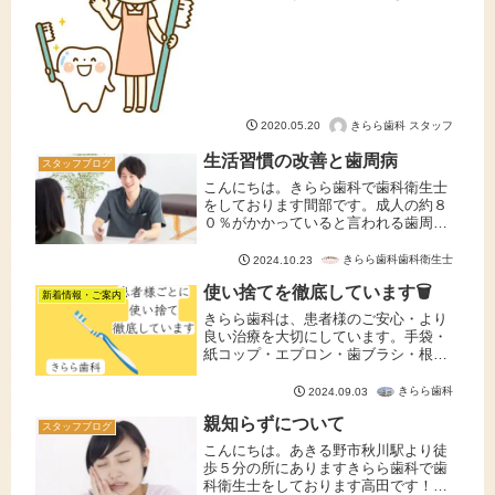
が下っていますがご体調など崩された
りしていませんか？歯垢と歯石の違い
について本日は歯垢（しこう）と歯石
（しせき）の違いについてお話しし
た...
きらら歯科 スタッフ
2020.05.20
生活習慣の改善と歯周病
スタッフブログ
こんにちは。きらら歯科で歯科衛生士
をしております間部です。成人の約８
０％がかかっていると言われる歯周
病。歯周病の予防として、歯磨きや歯
科医院でのクリーニングはよく知られ
きらら歯科歯科衛生士
2024.10.23
ていますが、今回は、歯磨き以外で歯
使い捨てを徹底しています🗑️
周病の予防、改善の為にできる生活習
新着情報・ご案内
慣の...
きらら歯科は、患者様のご安心・より
良い治療を大切にしています。手袋・
紙コップ・エプロン・歯ブラシ・根の
治療に使うNITIファイルなどは保険資
料・自由診療共に使い捨てをしていま
きらら歯科
2024.09.03
す🚮✨。NITIファイルは１本約２０００
親知らずについて
円の材料ですが、患者様によ...
スタッフブログ
こんにちは。あきる野市秋川駅より徒
歩５分の所にありますきらら歯科で歯
科衛生士をしております高田です！突