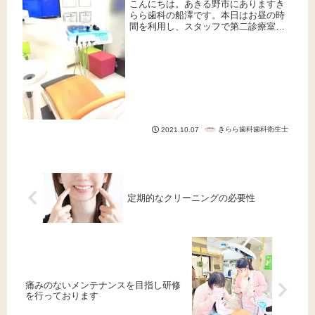
こんにちは。あきる野市にありますき
らら歯科の船澤です。本日はお昼の時
間を利用し、スタッフで第二診療室の
清掃を行いました。床やユニット（診
療台）など1台づつ丁寧に清掃を行いま
した。・床・ユニット(診療台)・洗面台
少しでもお越しいただく皆様が心...
きらら歯科歯科衛生士
2021.10.07
定期的なクリーニングの必要性
痛みのないメンテナンスを目指し研修
を行っております