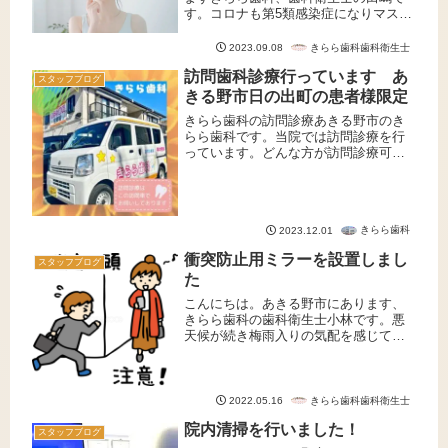
す。コロナも第5類感染症になりマスク
も自由になりました。今まではマスク
で隠れていた口元が見える事で着色等
きらら歯科歯科衛生士
2023.09.08
も気になってくるのではないでしょう
訪問歯科診療行っています あ
か。本日は歯の着色についてお話い
スタッフブログ
た...
きる野市日の出町の患者様限定
きらら歯科の訪問診療あきる野市のき
らら歯科です。当院では訪問診療を行
っています。どんな方が訪問診療可能
なの？虫歯や入れ歯などでお困りの在
宅の患者様むけの訪問診療を行なって
います✨どんなことをするの？機材は全
てポータブルのもので虫歯治療から
きらら歯科
2023.12.01
口...
衝突防止用ミラーを設置しまし
スタッフブログ
た
こんにちは。あきる野市にあります、
きらら歯科の歯科衛生士小林です。悪
天候が続き梅雨入りの気配を感じてき
ました。お足元の悪い中お越しいただ
きありがとうございます。本日は先
日、院内に設置いたしました『衝突防
止用ミラー』についてご紹介させてい
きらら歯科歯科衛生士
2022.05.16
ただ...
院内清掃を行いました！
スタッフブログ