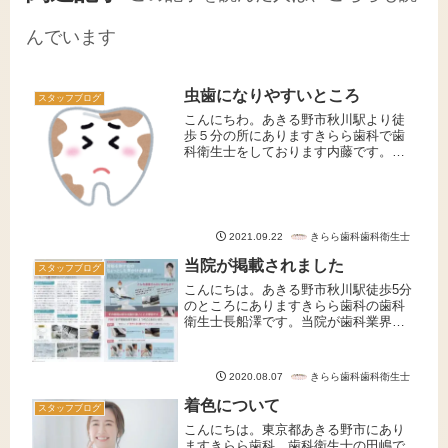
んでいます
虫歯になりやすいところ
スタッフブログ
こんにちわ。あきる野市秋川駅より徒
歩５分の所にありますきらら歯科で歯
科衛生士をしております内藤です。本
日は虫歯になりやすい場所をテーマに
お話ししたいと思います！実は同じ歯
の中でも虫歯になりにくい場所となり
やすい場所があります。虫歯になりや
す...
きらら歯科歯科衛生士
2021.09.22
当院が掲載されました
スタッフブログ
こんにちは。あきる野市秋川駅徒歩5分
のところにありますきらら歯科の歯科
衛生士長船澤です。当院が歯科業界専
用の冊子に掲載されましたのでご紹介
させていただきます。株式会社ヨシダ
さんが発行しています「Dental
きらら歯科歯科衛生士
2020.08.07
Products News 20...
着色について
スタッフブログ
こんにちは。東京都あきる野市にあり
ますきらら歯科、歯科衛生士の田嶋で