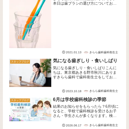
本日は歯ブラシの選び方についてお話
しします。1.歯ブラシの種類ドラッグス
トアには様々な種類の歯ブラシがあり
ますが、それぞれ特徴が異なります。
(1)ヘッドの大きさ・形(2)毛...
きらら歯科歯科衛生士
2021.01.13
気になる歯ぎしり・食いしばり
スタッフブログ
気になる歯ぎしり・食いしばりこんに
ちは。東京都あきる野市秋川にありま
すきらら歯科で歯科衛生士をしており
ます小柳です。本日は歯ぎしりや食い
しばりについてお話させていただきま
す。歯ぎしり・くいしばりについて朝
きらら歯科歯科衛生士
2023.10.18
起きた時に顎が疲れていたり、寝た気
6月は学校歯科検診の季節
が...
スタッフブログ
結果のお知らせをもらったら？6月頃に
なると、学校で歯科検診を受けるお子
さん・学生さんが多くなります。検診
後に「むし歯があります」「歯肉に炎
症があります」「歯並び・かみ合わせ
きらら歯科歯科衛生士
2026.06.17