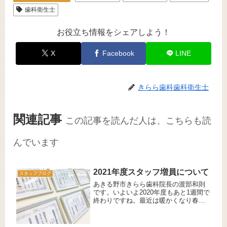
歯科衛生士
お役立ち情報をシェアしよう！
X
Facebook
LINE
きらら歯科歯科衛生士
関連記事
この記事を読んだ人は、こちらも読
んでいます
2021年度スタッフ増員について
スタッフブログ
あきる野市きらら歯科院長の渡部和則
です。いよいよ2020年度もあと1週間で
終わりですね。最近は暖かくなり春の
陽気となり、いよいよ新学期まであと
少しです。写真は拝島駅近くの玉川上
水の桜です。昨年はコロナ禍により大