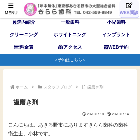
TOP
歯科医師
スタッフ
WEB問診
MENU
院内紹介
一般歯科
小児歯科
クリーニング
ホワイトニング
インプラント
料金表
アクセス
WEB予約
＜予約はこちら＞
ホーム
スタッフブログ
歯磨き剤
歯磨き剤
2020.07.10
2020.07.14
こんにちは。あきる野市にありますきらら歯科の歯科
衛生士、小林です。