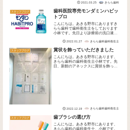
きらら歯科
2021.03.25
変な一年でした。本年は是非従来...
歯科医院専売モンダミンハビッ
スタッフブログ
トプロ
こんにちは。あきる野市にありますき
らら歯科で歯科衛生士をしております
小林です。先日より診療前の洗口液を
変更させていただきました。ご来院い
きらら歯科歯科衛生士
2022.01.27
ただいている患者様、感染対策へのご
協力誠にありがとうございます。本日
賞状を飾っていただきました
スタッフブログ
は「モンダミン ハビットプロ」の特
徴...
こんにちは。あきる野市にあります、
きらら歯科の歯科衛生士小林です。先
日、新館のアネックスに賞状を飾って
いただきましたのでご紹介させていた
だきます。施工していただいた株式会
社吉田製作所 ヒールシステムデザイ
ン 五百藏様、ありがとうございまし
た...
きらら歯科歯科衛生士
2022.12.19
歯ブラシの選び方
スタッフブログ
こんにちは。あきる野市にあります、
きらら歯科の歯科衛生士、小林です。