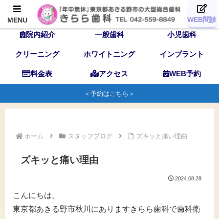
TOP
歯科医師
スタッフ
WEB問診
MENU
院内紹介
一般歯科
小児歯科
クリーニング
ホワイトニング
インプラント
料金表
アクセス
WEB予約
＜予約はこちら＞
ホーム
スタッフブログ
ズキッと痛い理由
ズキッと痛い理由
2024.08.28
こんにちは。
東京都あきる野市秋川にありますきらら歯科で歯科衛