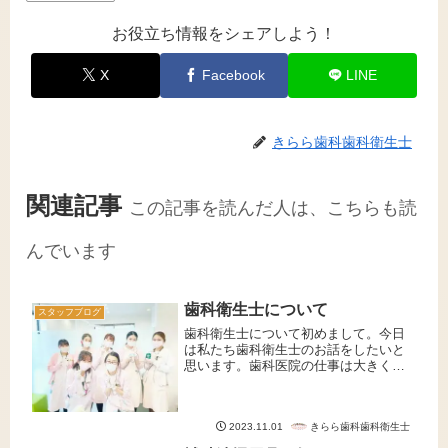
お役立ち情報をシェアしよう！
X
Facebook
LINE
きらら歯科歯科衛生士
関連記事
この記事を読んだ人は、こちらも読
んでいます
歯科衛生士について
スタッフブログ
歯科衛生士について初めまして。今日
は私たち歯科衛生士のお話をしたいと
思います。歯科医院の仕事は大きく分
けて4ついきなりですが皆さんは歯科衛
生士はご存知でしょうか？よく歯科医
師や歯科助手に間違えられることが多
きらら歯科歯科衛生士
2023.11.01
いく、特に歯科衛生士と歯科助手の
違...