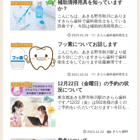
補助清掃用具を知っています
スタッフブログ
か？
こんにちは。あきる野市秋川にありま
すきらら歯科で歯科衛生士をしている
田春です。今回は補助的清掃用具につ
いてお話させていただきます。歯ブラ
きらら歯科歯科衛生士
2025.01.29
シでは汚れが落ちない？皆さんは歯ブ
ラシを正しく使いブラッシングしてい
フッ素についてお話します
スタッフブログ
ても、6割しか歯垢(プラーク)は除去...
こんにちわ。あきる野市秋川駅より徒
歩５分にございますきらら歯科で歯科
衛生士をしております佐藤麻理です。
今回はフッ素についてお話しします。
～フッ素とは～歯の質を強くする天然
きらら歯科歯科衛生士
2021.02.01
元素のひとつで、 日常的に食事などを
通してわたしたちの身体に摂取され
12月22日（金曜日）の予約の状
スタッフブログ
て...
況について
東京都あきる野市秋川駅のきらら歯科
です🪥12/22（金）は502名様の多くの
ご予約をいただいております✨今日も晴
れて☀️気持ちの良い朝ですね😀予約の
状況12〜13時台に少しご予約の空きが
ございます。そのほかの時間は全て予
約が埋まっていますが...
きらら歯科
2023.12.22