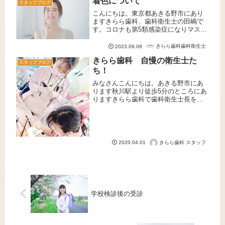
着色について
スタッフブログ
こんにちは。東京都あきる野市にあり
ますきらら歯科、歯科衛生士の田嶋で
す。コロナも第5類感染症になりマスク
も自由になりました。今まではマスク
で隠れていた口元が見える事で着色等
きらら歯科歯科衛生士
2023.09.08
も気になってくるのではないでしょう
きらら歯科 自慢の衛生士た
か。本日は歯の着色についてお話い
スタッフブログ
た...
ち！
みなさんこんにちは。あきる野市にあ
ります秋川駅より徒歩5分のところにあ
りますきらら歯科で歯科衛生士長をし
ております船澤です。本年度は歯科医
師2名、歯科衛生士3名、受付・歯科助
手3名の新入社員が仲間入りいたしま
す。まだまだ至らない点も多いと思...
きらら歯科 スタッフ
2020.04.01
学校検診後の受診