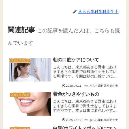
きらら歯科歯科衛生士
関連記事
この記事を読んだ人は、こちらも読
んでいます
朝の口腔ケアについて
スタッフブログ
こんにちは。東京都あきる野市にあり
ますきらら歯科で歯科衛生士をしてい
る馬場です。今回は朝の口腔ケアにつ
いてお話していきます。忙しい朝は、
朝食後にバタバタと歯磨きをして出か
きらら歯科歯科衛生士
2025.06.11
けることが多いこともあるでしょう。
着色がつきやすいもの
しかし、朝起きてすぐの口の中は、と
スタッフブログ
て...
こんにちは。東京都あきる野市にあり
ますきらら歯科で衛生士をしておりま
す赤池です。本日は歯に着色しやすい
食べ物・飲み物についてお話いたしま
す。皆様は、普段何を飲んだり食べた
きらら歯科歯科衛生士
2025.02.19
りしていますか？有名な着色しやすい
白濁(ホワイトスポット)につい
もの食べ物で有名な例は『カレー』飲