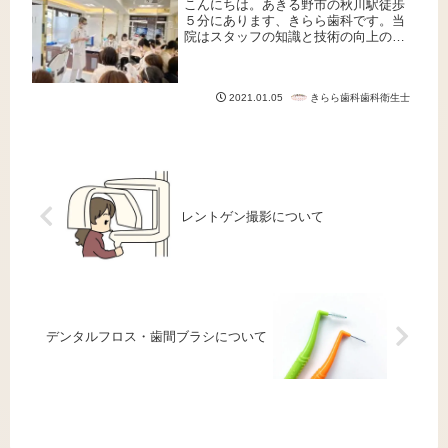
こんにちは。あきる野市の秋川駅徒歩
５分にあります、きらら歯科です。当
院はスタッフの知識と技術の向上の
為、様々な業者の方々にお越しいただ
き、定期的に院内研修会を行っており
ます。今年は下記の内容を予定してお
きらら歯科歯科衛生士
2021.01.05
ります。３月 株式会社トクヤマデン
タル...
レントゲン撮影について
デンタルフロス・歯間ブラシについて