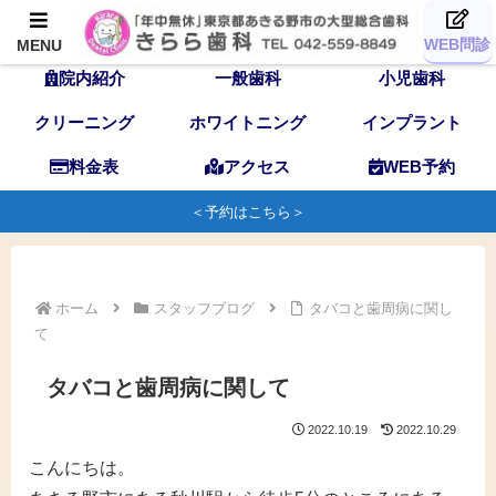
TOP
歯科医師
スタッフ
WEB問診
MENU
院内紹介
一般歯科
小児歯科
クリーニング
ホワイトニング
インプラント
料金表
アクセス
WEB予約
＜予約はこちら＞
ホーム
スタッフブログ
タバコと歯周病に関し
て
タバコと歯周病に関して
2022.10.19
2022.10.29
こんにちは。