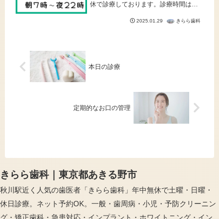
休で診療しております。診療時間は早
朝7:00から夜22:00までと、朝のお出か
け前やお仕事帰りなど、患者様のご都
きらら歯科
2025.01.29
合に合わせて通いやすい環境を整えて
います。当院では、一般...
本日の診療
定期的なお口の管理
きらら歯科｜東京都あきる野市
秋川駅近く人気の歯医者「きらら歯科」年中無休で土曜・日曜・
休日診療。ネット予約OK。一般・歯周病・小児・予防クリーニン
グ・矯正歯科・急患対応・インプラント・ホワイトニング・イン