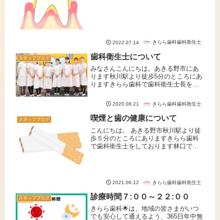
す。本日は歯周病についてお話しさせ
て頂きます。歯周病の中には大きく２
つに分けることができます。それは
「歯周炎」と「歯肉炎」 皆様はこの
２...
きらら歯科歯科衛生士
2022.07.14
歯科衛生士について
スタッフブログ
みなさんこんにちは。あきる野市にあ
ります秋川駅より徒歩5分のところにあ
りますきらら歯科で歯科衛生士長をし
ております船澤です。暑さが続いて疲
れが出てくる頃ですが皆様ご体調いか
きらら歯科歯科衛生士
2020.08.21
ごですか？疲れがたまることでお口の
中に症状が出ることもありますので
喫煙と歯の健康について
スタッフブログ
な...
こんにちは。 あきる野市秋川駅より徒
歩５分のところにありますきらら歯科
で歯科衛生士をしております林口で
す。今回はタバコがお口に与える害を
テーマに紹介していきます。タバコに
は人とのコミュニケーションを円滑に
する為お仕事柄必要な方もいらっしゃ
きらら歯科歯科衛生士
2021.06.12
る...
診療時間７:００～２２:００
スタッフブログ
きらら歯科🌟は、地域の皆さまがいつ
でも安心して通えるよう、365日年中無