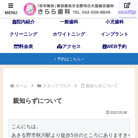
TOP
歯科医師
スタッフ
WEB問診
MENU
院内紹介
一般歯科
小児歯科
クリーニング
ホワイトニング
インプラント
料金表
アクセス
WEB予約
＜予約はこちら＞
ホーム
スタッフブログ
親知らずについて
親知らずについて
2022.03.08
こんにちは。

あきる野市秋川駅より徒歩5分のところにありますきらら