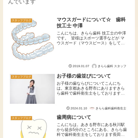
んでいます
マウスガードについて☆ 歯科
スタッフブログ
技工士 中澤
こんにちは、きらら歯科 技工士の中澤
です。 皆様はスポーツ選手などが マ
ウスガード（マウスピース）をしてる
のを見たことがありますか？ スポーツ
などで起こる怪我から口の周り、口腔
内を保護するためには スポーツ用のマ
ウスガード の使用が推奨...
きらら歯科 スタッフ
2019.01.07
お子様の歯並びについて
スタッフブログ
お子様の歯ならびについてこんにち
は。東京都あきる野市にありますきら
ら歯科で歯科衛生士をしております間
部です。今回は、お子さんの歯並びに
ついてお話し致します。近年、歯並び
の悪いお子さんが増えてきています。
きらら歯科歯科衛生士
2024.01.10
その1つの原因として、アゴが小さくな
歯周病について
っ...
スタッフブログ
こんにちは。あきる野市にある秋川駅
から徒歩5分のところにある、きらら歯
科で歯科衛生士をしております長田で