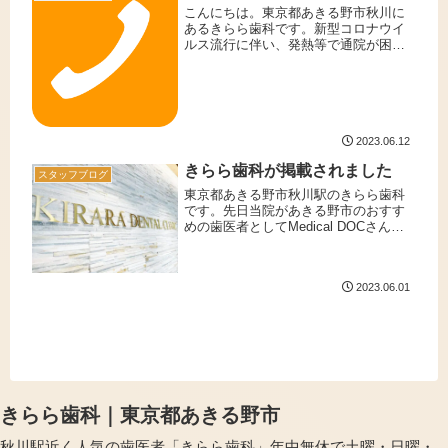
こんにちは。東京都あきる野市秋川に
あるきらら歯科です。新型コロナウイ
ルス流行に伴い、発熱等で通院が困難
な患者様には、電話診療で薬の処方を
させて頂いておりましたが、本日2023
年６月12日を以って電話での初診・再
診診療を終了とさせて頂きます。...
2023.06.12
きらら歯科が掲載されました
スタッフブログ
東京都あきる野市秋川駅のきらら歯科
です。先日当院があきる野市のおすす
めの歯医者としてMedical DOCさんに
取り上げられ掲載されました。
2023.06.01
きらら歯科｜東京都あきる野市
秋川駅近く人気の歯医者「きらら歯科」年中無休で土曜・日曜・