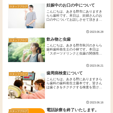
たが、７月１日以降に関しては...
妊娠中のお口の中について
スタッフブログ
こんにちは、あきる野市にありますき
らら歯科です。本日は、妊婦さんのお
口の中についてお話しさせて頂きま
す。妊娠によるホルモンバランスの変
化妊娠をするとエストロゲン、プロゲ
ステロンという女性ホルモンが増え、
2023.06.28
歯茎のトラブルが起こりやすくなりま
飲み物と虫歯
す。...
スタッフブログ
こんにちは。あきる野市秋川のきらら
歯科歯科衛生士の小林です。本日は
「スポーツドリンクと虫歯の関係性」
についてお話しさせていただきます。
夏が近づいて暑い日や運動後にスポー
ツドリンクを飲む機会が増えるかと思
2023.06.21
います。スポーツドリンクには意外と
歯周病検査について
砂糖...
スタッフブログ
こんにちは。あきる野にありますきら
ら歯科の歯科衛生士藤本です。皆さん
は歯ぐきをチクチクする検査を受けた
ことはありますか？歯医者さんで定期
的に受診されている方は、ご存じかと
思いますが、この検査で歯周病かどう
2023.06.16
かを確認することができます。今回
は、...
電話診療を終了いたします。
スタッフブログ