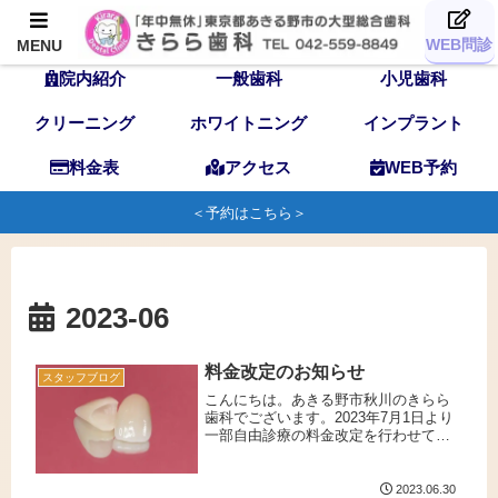
TOP
歯科医師
スタッフ
WEB問診
MENU
院内紹介
一般歯科
小児歯科
クリーニング
ホワイトニング
インプラント
料金表
アクセス
WEB予約
＜予約はこちら＞
2023-06
料金改定のお知らせ
スタッフブログ
こんにちは。あきる野市秋川のきらら
歯科でございます。2023年7月1日より
一部自由診療の料金改定を行わせて頂
きます。詳しくはきらら歯科HP内（自
由診療料金）をご参照ください。また
従来保証制度は行っておりませんでし
2023.06.30