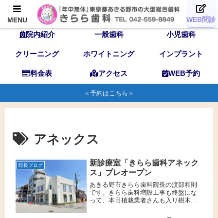
TOP
歯科医師
スタッフ
WEB問診
MENU
院内紹介
一般歯科
小児歯科
クリーニング
ホワイトニング
インプラント
料金表
アクセス
WEB予約
＜予約はこちら＞
アネックス
新診療室「きらら歯科アネック
院長ブログ
ス」プレオープン
あきる野市きらら歯科院長の渡部和則
です。きらら歯科増設工事も終盤にな
って、本日植栽業者さんも入り樹木も
植わりました。医院増設工事は、コロ
ナ禍があったり、ロシアのウクライナ