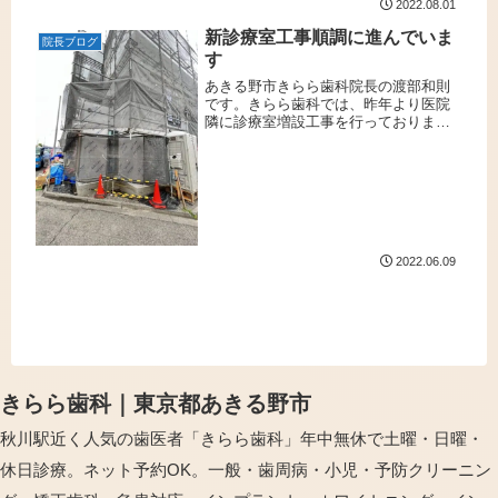
2022.08.01
侵攻による各種材料不足などもあり予
定より半年近く遅れての完成となりま
新診療室工事順調に進んでいま
院長ブログ
す...
す
あきる野市きらら歯科院長の渡部和則
です。きらら歯科では、昨年より医院
隣に診療室増設工事を行っておりま
す。きらら歯科を開院後、日々診療を
していく中で、多くの患者様が歯や口
腔内にトラブルを抱えお困りになって
いることを目の当たりにしておりま
す。皆...
2022.06.09
きらら歯科｜東京都あきる野市
秋川駅近く人気の歯医者「きらら歯科」年中無休で土曜・日曜・
休日診療。ネット予約OK。一般・歯周病・小児・予防クリーニン