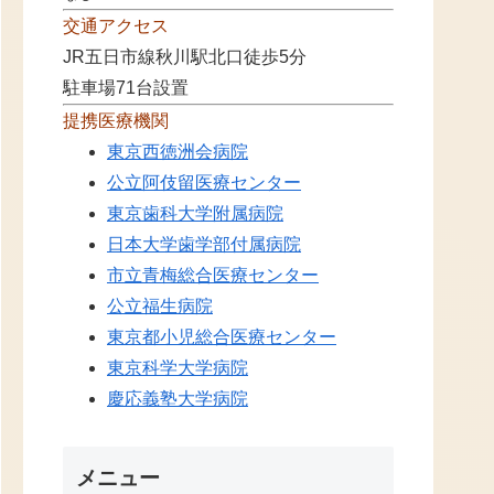
交通アクセス
JR五日市線秋川駅北口徒歩5分
駐車場71台設置
提携医療機関
東京西徳洲会病院
公立阿伎留医療センター
東京歯科大学附属病院
日本大学歯学部付属病院
市立青梅総合医療センター
公立福生病院
東京都小児総合医療センター
東京科学大学病院
慶応義塾大学病院
メニュー