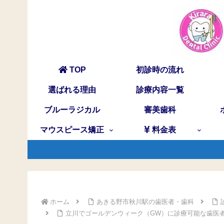
TOP
初診時の流れ
選ばれる理由
診療内容一覧
ブルーラジカル
審美歯科
マウスピース矯正
料金表
ホーム
あきる野市秋川駅の歯医者・歯科
立川でゴールデンウィーク（GW）に診療可能な歯医