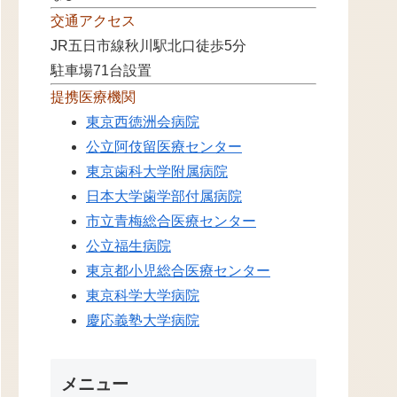
交通アクセス
JR五日市線秋川駅北口徒歩5分
駐車場71台設置
提携医療機関
東京西徳洲会病院
公立阿伎留医療センター
東京歯科大学附属病院
日本大学歯学部付属病院
市立青梅総合医療センター
公立福生病院
東京都小児総合医療センター
東京科学大学病院
慶応義塾大学病院
メニュー