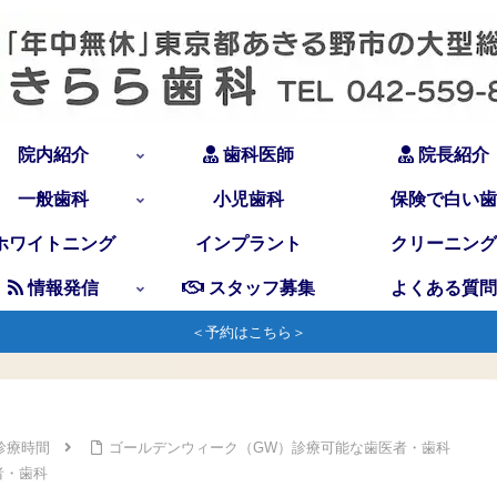
院内紹介
歯科医師
院長紹介
一般歯科
小児歯科
保険で白い歯
ホワイトニング
インプラント
クリーニング
情報発信
スタッフ募集
よくある質問
＜予約はこちら＞
診療時間
ゴールデンウィーク（GW）診療可能な歯医者・歯科
者・歯科