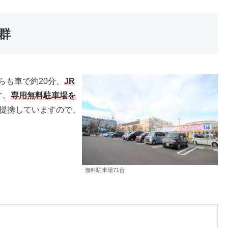
群
らも車で約20分、
JR
す。
専用無料駐車場を
提携していますので、
無料駐車場71台