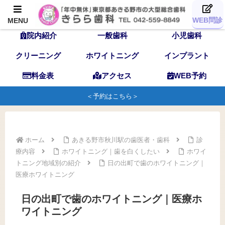
TOP
歯科医師
スタッフ
WEB問診
MENU
院内紹介
一般歯科
小児歯科
クリーニング
ホワイトニング
インプラント
料金表
アクセス
WEB予約
＜予約はこちら＞
ホーム
あきる野市秋川駅の歯医者・歯科
診
療内容
ホワイトニング｜歯を白くしたい
ホワイ
トニング地域別の紹介
日の出町で歯のホワイトニング｜
医療ホワイトニング
日の出町で歯のホワイトニング｜医療ホ
ワイトニング