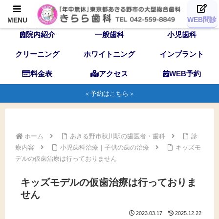
TOP
歯科医師
スタッフ
WEB問診
MENU
院内紹介
一般歯科
小児歯科
クリーニング
ホワイトニング
インプラント
料金表
アクセス
WEB予約
＜予約はこちら＞
ホーム
あきる野市秋川駅の歯医者・歯科
診
療内容
小児歯科治療｜子供の歯の治療
キッズモ
デルの仮歯治療は行っておりません
キッズモデルの仮歯治療は行っておりま
せん
2023.03.17
2025.12.22