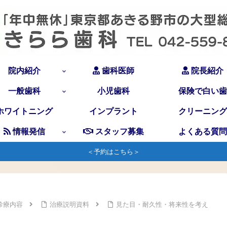
院内紹介
歯科医師
院長紹介
一般歯科
小児歯科
保険で白い歯
ホワイトニング
インプラント
クリーニング
情報発信
スタッフ募集
よくある質問
＜予約はこちら＞
診療内容
治療説明資料
見た目・耐久性・将来性を考え