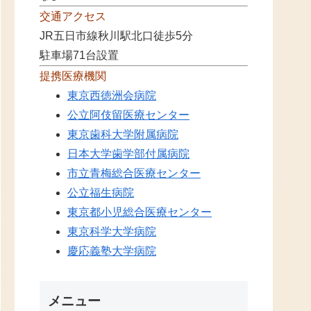
交通アクセス
JR五日市線秋川駅北口徒歩5分
駐車場71台設置
提携医療機関
東京西徳洲会病院
公立阿伎留医療センター
東京歯科大学附属病院
日本大学歯学部付属病院
市立青梅総合医療センター
公立福生病院
東京都小児総合医療センター
東京科学大学病院
慶応義塾大学病院
メニュー