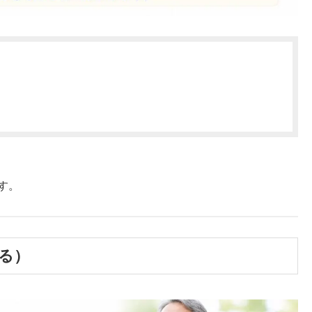
す。
える）