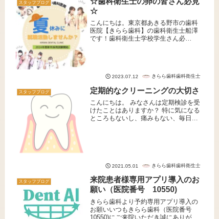
☆歯科衛生士の卵の皆さん必見
スタッフブログ
☆
こんにちは。東京都あきる野市の歯科
医院【きらら歯科】の歯科衛生士船澤
です！歯科衛生士学校学生さん必
見！！本日は2024年きらら歯科新卒採
用のお知らせをお届けいたします！例
年大手求人サイトさんへも多く求人を
出させて頂いておりましたが、今年は
きらら歯科歯科衛生士
2023.07.12
ま...
定期的なクリーニングの大切さ
スタッフブログ
こんにちは。 みなさんは定期検診を受
けたことはありますか？ 特に気になる
ところもないし、痛みもない、毎日ブ
ラッシングをしているから歯科医院の
定期検診を受けなくても大丈夫！！ と
なかなか歯科医院へ行くタイミングな
い方が多いと思います。 何故毎...
きらら歯科歯科衛生士
2021.05.01
来院患者様専用アプリ導入のお
スタッフブログ
願い（医院番号 10550)
きらら歯科より予約専用アプリ導入の
お願いいつもきらら歯科（医院番号
10550)にご来院いただき誠にありがと