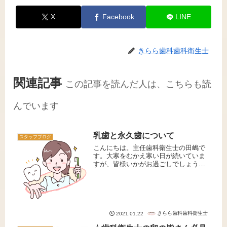
X
Facebook
LINE
きらら歯科歯科衛生士
関連記事
この記事を読んだ人は、こちらも読
んでいます
乳歯と永久歯について
スタッフブログ
こんにちは。主任歯科衛生士の田嶋で
す。大寒をむかえ寒い日が続いていま
すが、皆様いかがお過ごしでしょう
か。今日は乳歯と永久歯の違いについ
てお話させていただきます。乳歯の特
徴乳歯は全部で20本あります。乳歯が
生えることでものを噛むことができる
よ...
きらら歯科歯科衛生士
2021.01.22