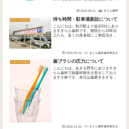
うございます。当院では、より便利に
診療予約や確認を行っていただけるよ
きらら歯科
2025.09.11
う、予約専用アプリ「Dent AI」を導入
しました。本アプリは、...
待ち時間・駐車場新設について
スタッフブログ
こんにちは。秋川駅より徒歩5分にあり
ますきらら歯科です。開院から10年以
上たち、多くの患者様にご来院頂きま
してありがとうございます。以前より
取り組みを行っておりました待ち時間
の改善ですが、より多くの患者様が通
きらら歯科歯科衛生士
2020.05.21
いやすいよう取り組みを強化してお...
歯ブラシの圧力について
スタッフブログ
こんにちは。あきる野市にありますき
らら歯科で副歯科衛生士長をしており
ます小林です。本日は歯磨きをする際
の、歯ブラシを歯面に当てる力につい
てお話させていただきます。1.適切なブ
ラッシング圧適切な歯ブラシを歯面に
加える力は約100〜200g程度...
きらら歯科歯科衛生士
2020.12.03