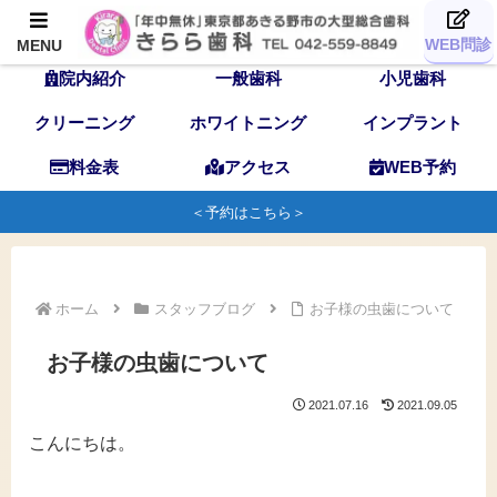
TOP
歯科医師
スタッフ
WEB問診
MENU
院内紹介
一般歯科
小児歯科
クリーニング
ホワイトニング
インプラント
料金表
アクセス
WEB予約
＜予約はこちら＞
ホーム
スタッフブログ
お子様の虫歯について
お子様の虫歯について
2021.07.16
2021.09.05
こんにちは。