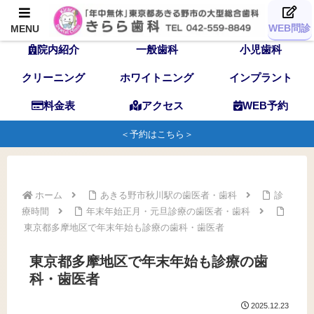
TOP
歯科医師
スタッフ
WEB問診
MENU
院内紹介
一般歯科
小児歯科
クリーニング
ホワイトニング
インプラント
料金表
アクセス
WEB予約
＜予約はこちら＞
ホーム
あきる野市秋川駅の歯医者・歯科
診
療時間
年末年始正月・元旦診療の歯医者・歯科
東京都多摩地区で年末年始も診療の歯科・歯医者
東京都多摩地区で年末年始も診療の歯
科・歯医者
2025.12.23