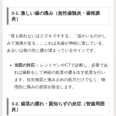
3-1. 激しい歯の痛み（急性歯髄炎・歯根膜
炎）
「夜も眠れないほどズキズキする」「温かいものがし
みて激痛が走る」。これは虫歯が神経に達している、
あるいは根の先に膿が溜まっているサインです。
当院の対応：
レントゲンやCTで診断し、必要であ
れば麻酔をして神経の処置や膿を出す処置を行い
ます。抗生物質と痛み止めの処方だけでなく、物
理的に痛みの原因を除去します。
3-2. 歯茎の腫れ・親知らずの炎症（智歯周囲
炎）