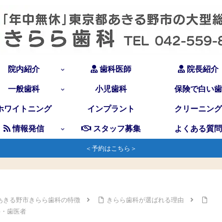
院内紹介
歯科医師
院長紹介
一般歯科
小児歯科
保険で白い歯
ホワイトニング
インプラント
クリーニング
情報発信
スタッフ募集
よくある質問
＜予約はこちら＞
あきる野市きらら歯科の特徴
きらら歯科が選ばれる理由
科・歯医者