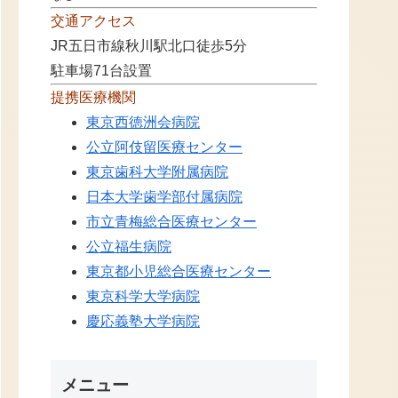
交通アクセス
JR五日市線秋川駅北口徒歩5分
駐車場71台設置
提携医療機関
東京西徳洲会病院
公立阿伎留医療センター
東京歯科大学附属病院
日本大学歯学部付属病院
市立青梅総合医療センター
公立福生病院
東京都小児総合医療センター
東京科学大学病院
慶応義塾大学病院
メニュー