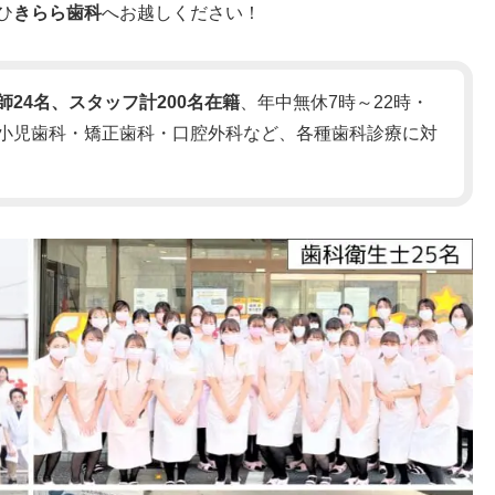
ひ
きらら歯科
へお越しください！
師24名、スタッフ計200名在籍
、年中無休7時～22時・
小児歯科・矯正歯科・口腔外科など、各種歯科診療に対