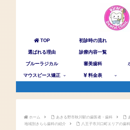
TOP
初診時の流れ
選ばれる理由
診療内容一覧
ブルーラジカル
審美歯科
マウスピース矯正
料金表
ホーム
あきる野市秋川駅の歯医者・歯科
地域別きらら歯科の紹介
八王子市川口町エリアの歯