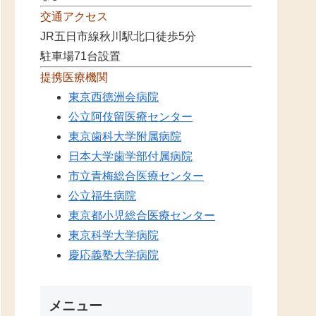
交通アクセス
JR五日市線秋川駅北口徒歩5分
駐車場71台設置
提携医療機関
東京西徳洲会病院
公立阿伎留医療センター
東京歯科大学附属病院
日本大学歯学部付属病院
市立青梅総合医療センター
公立福生病院
東京都小児総合医療センター
東京科学大学病院
慶応義塾大学病院
メニュー