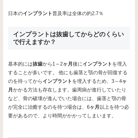
日本の
インプラント
普及率は全体の約2.7％
インプラントは抜歯してからどのくらい
で行えますか？
基本的には
抜歯
から1～2
ヶ月
後に
インプラント
を埋入
することが多いです。 他にも歯茎と顎の骨が回復する
のを待ってから
インプラント
を埋入するため、3～4
ヶ
月
かかる方法も存在します。歯周病が進行していたり
など、骨の破壊が進んでいた場合には、歯茎と顎の骨
が完全に治癒するのを待つ場合は、6
ヶ月
以上を待つ必
要があるので、より時間がかかってしまいます。