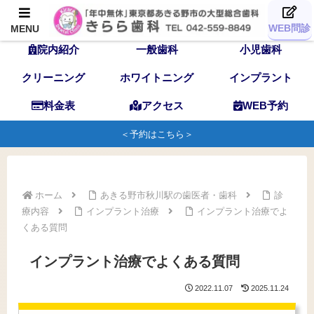
TOP
歯科医師
スタッフ
WEB問診
MENU
院内紹介
一般歯科
小児歯科
クリーニング
ホワイトニング
インプラント
料金表
アクセス
WEB予約
＜予約はこちら＞
ホーム
あきる野市秋川駅の歯医者・歯科
診
療内容
インプラント治療
インプラント治療でよ
くある質問
インプラント治療でよくある質問
2022.11.07
2025.11.24