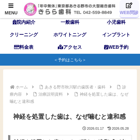
TOP
歯科医師
スタッフ
WEB問診
MENU
院内紹介
一般歯科
小児歯科
クリーニング
ホワイトニング
インプラント
料金表
アクセス
WEB予約
＜予約はこちら＞
ホーム
あきる野市秋川駅の歯医者・歯科
診
療内容
治療説明資料
神経を処置した歯は、なぜ
噛むと違和感
神経を処置した歯は、なぜ噛むと違和感
2026.01.17
2026.05.28