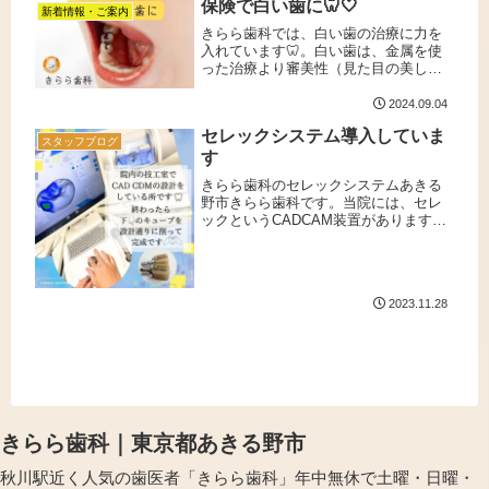
保険で白い歯に🦷🤍
とりに合わせた美しい白い歯を...
新着情報・ご案内
きらら歯科では、白い歯の治療に力を
入れています🦷。白い歯は、金属を使
った治療より審美性（見た目の美し
さ）が優れています✨🤍。CADCAM冠
は、症状によりますが保険適応で白い
2024.09.04
歯で治療が出来ます。標準的に1本あた
セレックシステム導入していま
り1万円以下です。（保険適用にな...
スタッフブログ
す
きらら歯科のセレックシステムあきる
野市きらら歯科です。当院には、セレ
ックというCADCAM装置があります✨
セレックとはコンピューターで設計を
行い、ハイブリットセラミックのブロ
ックなどを削り出して、白い被せ物な
どを作る装置です。国家資格を取得...
2023.11.28
きらら歯科｜東京都あきる野市
秋川駅近く人気の歯医者「きらら歯科」年中無休で土曜・日曜・