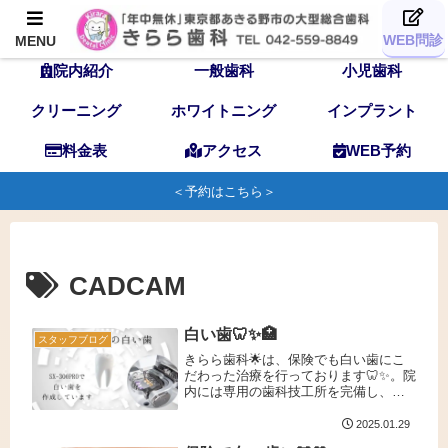
TOP
歯科医師
スタッフ
WEB問診
MENU
院内紹介
一般歯科
小児歯科
クリーニング
ホワイトニング
インプラント
料金表
アクセス
WEB予約
＜予約はこちら＞
CADCAM
白い歯🦷✨🏥
スタッフブログ
きらら歯科🌟は、保険でも白い歯にこ
だわった治療を行っております🦷✨。院
内には専用の歯科技工所を完備し、国
家資格を持つ歯科技工士が「SX-
300PRO」や「セレック（CEREC）」
2025.01.29
などの最新設備を使い、患者様一人ひ