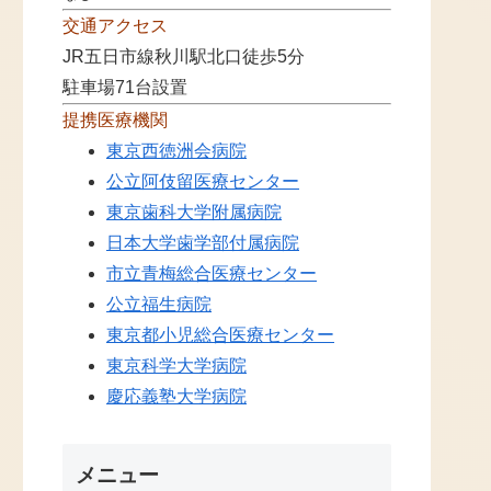
交通アクセス
JR五日市線秋川駅北口徒歩5分
駐車場71台設置
提携医療機関
東京西徳洲会病院
公立阿伎留医療センター
東京歯科大学附属病院
日本大学歯学部付属病院
市立青梅総合医療センター
公立福生病院
東京都小児総合医療センター
東京科学大学病院
慶応義塾大学病院
メニュー