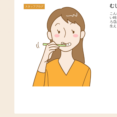
む
スタッフブログ
こん
い時
ろ③
生え