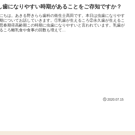
し歯になりやすい時期があることをご存知ですか？
にちは。あきる野きらら歯科の衛生士髙田です。本日は虫歯になりやす
期についてお話していきます。①乳歯が生えるころ②永久歯が生えるこ
思春期④高齢期この時期に虫歯になりやすいと言われています。乳歯が
るころ離乳食や食事の回数も増えて...
2020.07.15