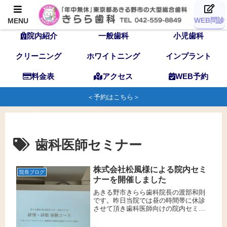
TOP
歯科医師
スタッフ
WEB問診
MENU
院内紹介
一般歯科
小児歯科
クリーニング
ホワイトニング
インプラント
料金表
アクセス
WEB予約
＜予約はこちら＞
歯科医師セミナー
株式会社松風様による院内セミ
院長ブログ
ナーを開催しました
あきる野市きらら歯科院長の渡部和則
です。昨日当院では昼の時間帯に休診
させて頂き歯科医師向けの院内セミナ
ーを開催しました。当院では新しいバ
ーを導入します当院で今後導入を行う