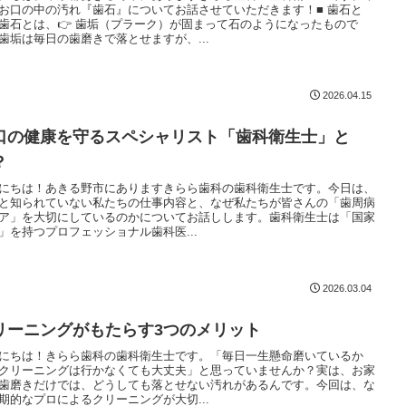
お口の中の汚れ『歯石』についてお話させていただきます！■ 歯石と
歯石とは、👉 歯垢（プラーク）が固まって石のようになったもので
歯垢は毎日の歯磨きで落とせますが、...
2026.04.15
口の健康を守るスペシャリスト「歯科衛生士」と
？
にちは！あきる野市にありますきらら歯科の歯科衛生士です。今日は、
と知られていない私たちの仕事内容と、なぜ私たちが皆さんの「歯周病
ア」を大切にしているのかについてお話しします。歯科衛生士は「国家
」を持つプロフェッショナル歯科医...
2026.03.04
リーニングがもたらす3つのメリット
にちは！きらら歯科の歯科衛生士です。「毎日一生懸命磨いているか
クリーニングは行かなくても大丈夫」と思っていませんか？実は、お家
歯磨きだけでは、どうしても落とせない汚れがあるんです。今回は、な
期的なプロによるクリーニングが大切...