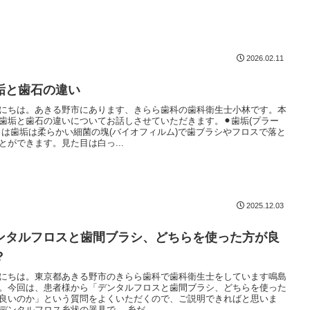
2026.02.11
垢と歯石の違い
にちは。あきる野市にあります、きらら歯科の歯科衛生士小林です。本
歯垢と歯石の違いについてお話しさせていただきます。⚫︎歯垢(プラー
とは歯垢は柔らかい細菌の塊(バイオフィルム)で歯ブラシやフロスで落と
とができます。見た目は白っ...
2025.12.03
ンタルフロスと歯間ブラシ、どちらを使った方が良
？
にちは。東京都あきる野市のきらら歯科で歯科衛生士をしています鳴島
。今回は、患者様から「デンタルフロスと歯間ブラシ、どちらを使った
良いのか」という質問をよくいただくので、ご説明できればと思いま
デンタルフロス糸状の器具で、 糸だ...