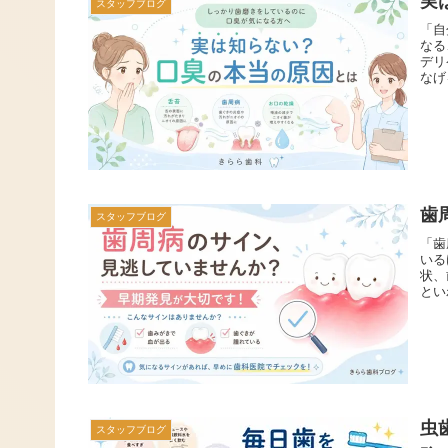
実
スタッフブログ
「自
なる
デリ
なげ
歯
スタッフブログ
「歯
いる
状、
とい
虫
スタッフブログ