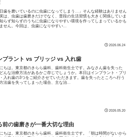
！
日歯を磨いているのに虫歯になってしまう…」そんな経験はありません
実は、虫歯は歯磨きだけでなく、普段の生活習慣も大きく関係していま
知らず知らずのうちに虫歯になりやすい環境を作ってしまっているかも
ません。今回は、虫歯になりやすい...
2026.06.24
ンプラント vs ブリッジ vs 入れ歯
にちは。東京都のきらら歯科、歯科衛生士です。みなさん歯を失った
どんな治療方法があるかご存じでしょうか。本日はインプラント・ブリ
・入れ歯の3つをご紹介させていただきます。歯を失ったところへ行う
方法歯を失ってしまった場合、主な治...
2026.05.20
る前の歯磨きが一番大切な理由
にちは。東京都のきらら歯科、歯科衛生士です。「朝は時間がないから