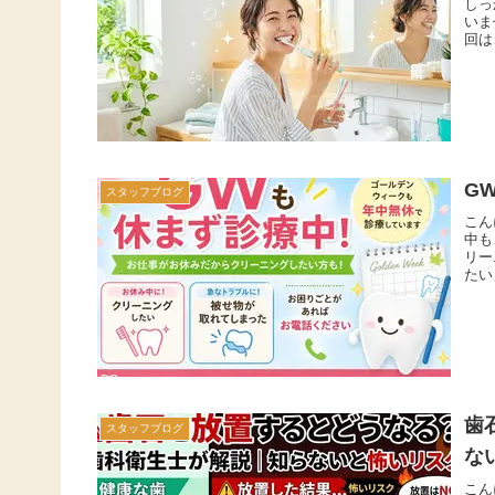
しっ
いま
回は
G
スタッフブログ
こん
中も
リー
たい
歯
スタッフブログ
な
こん