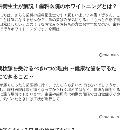
科衛生士が解説！歯科医院のホワイトニングとは？
にちは。きらら歯科の歯科衛生士です！夏もいよいよ本番！皆さん、こ
ことは気になりませんか？「歯の黄ばみが気になる」「もっと自然で明
口元にしたい」このようなお悩みをお持ちの方におすすめなのが、歯科
で行うホワイトニングです。今回は...
2026.08.05
期検診を受けるべき5つの理由 ～健康な歯を守るた
にできること～
が痛くなったら歯医者に行く」そんな方も多いのではないでしょうか。
し、歯科医院は歯が痛くなってから行く場所ではなく、健康な歯を守る
に通う場所でもあります。虫歯や歯周病は初期の段階では自覚症状が少
、気づいたときには症状が進行して...
2026.07.29