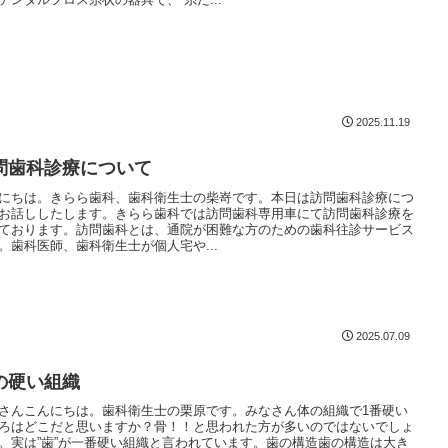
2025.11.19
問歯科診療について
にちは。きらら歯科、歯科衛生士の柴嵜です。本日は訪問歯科診療につ
お話ししたします。きらら歯科では訪問歯科専用車にて訪問歯科診療を
ております。訪問歯科とは、通院が困難な方のための歯科往診サービス
。歯科医師、歯科衛生士が個人宅や...
2025.07.09
の硬い組織
さんこんにちは。歯科衛生士の栗原です。みなさん体の組織で1番硬い
ろはどこだと思いますか？骨！！と思われた方が多いのではないでしょ
。実は”歯”が一番硬い組織と言われています。歯の構造歯の構造は大き