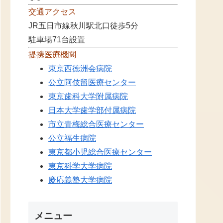
交通アクセス
JR五日市線秋川駅北口徒歩5分
駐車場71台設置
提携医療機関
東京西徳洲会病院
公立阿伎留医療センター
東京歯科大学附属病院
日本大学歯学部付属病院
市立青梅総合医療センター
公立福生病院
東京都小児総合医療センター
東京科学大学病院
慶応義塾大学病院
メニュー