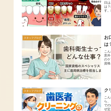
日は
は？
す。
お
スタッフブログ
は
こん
意外
のケ
資格
ク
スタッフブログ
こん
ら、
での
ぜ定