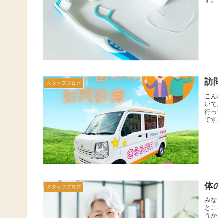
訪
スタッフブログ
こん
いて
行っ
です
体
スタッフブログ
みな
とこ
うか