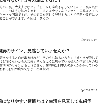
は知らない？口臭の原因てなに？
分の口臭、大丈夫かな？」「しっかり歯磨きをしているのに口臭が気に
…」このような悩みを抱えている方は少なくありません。口臭はとても
ケートな問題ですが、その原因を正しく理解することで予防や改善につ
ることができます。今回は、多くの...
2026.07.22
周病のサイン、見逃していませんか？
磨きをすると血が出るけれど、そのうち治るだろう」「歯ぐきが腫れて
けど痛くないから大丈夫」そんなふうに思っていませんか？実はその症
歯周病のサインかもしれません。歯周病は日本人の多くがかかっている
われるお口の病気ですが、初期段階...
2026.07.15
歯になりやすい習慣とは？生活を見直して虫歯予