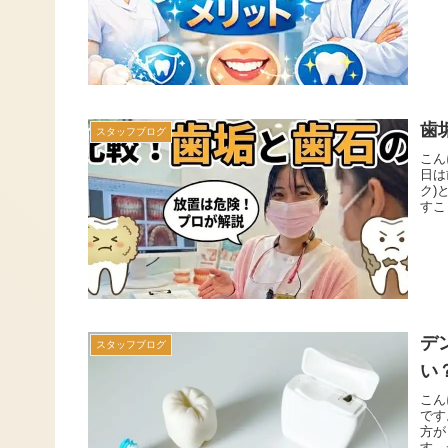
歯
スタッフブログ
こん
日は
ク)
すこ
デ
スタッフブログ
い
こん
です
方が
す。