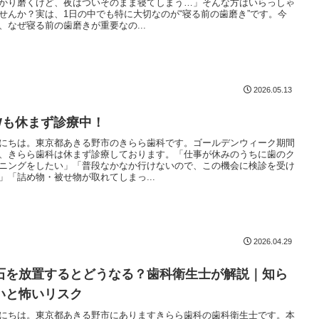
かり磨くけど、夜はついそのまま寝てしまう…」そんな方はいらっしゃ
せんか？実は、1日の中でも特に大切なのが“寝る前の歯磨き”です。今
、なぜ寝る前の歯磨きが重要なの...
2026.05.13
Wも休まず診療中！
にちは。東京都あきる野市のきらら歯科です。ゴールデンウィーク期間
、きらら歯科は休まず診療しております。「仕事が休みのうちに歯のク
ニングをしたい」「普段なかなか行けないので、この機会に検診を受け
」「詰め物・被せ物が取れてしまっ...
2026.04.29
石を放置するとどうなる？歯科衛生士が解説｜知ら
いと怖いリスク
にちは。東京都あきる野市にありますきらら歯科の歯科衛生士です。本