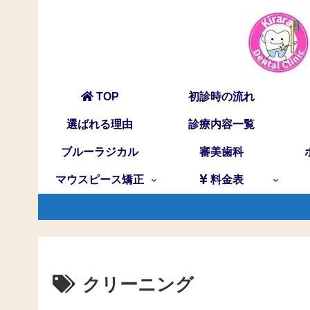
TOP
初診時の流れ
選ばれる理由
診療内容一覧
ブルーラジカル
審美歯科
マウスピース矯正
料金表
クリーニング