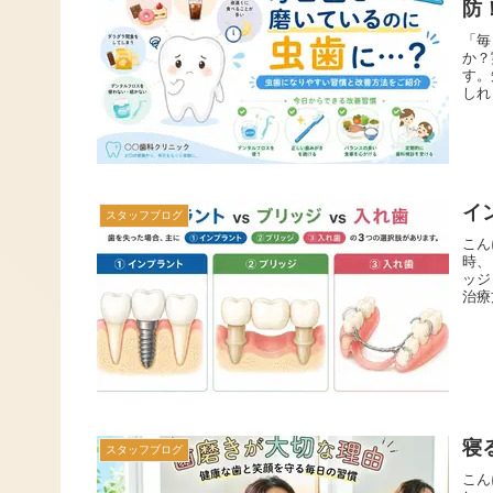
防
「毎
か？
す。
しれ
イ
スタッフブログ
こん
時、
ッジ
治療
寝
スタッフブログ
こん