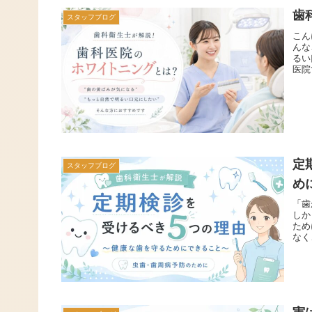
歯
スタッフブログ
こん
んな
るい
医院
定
スタッフブログ
め
「歯
しか
ため
なく