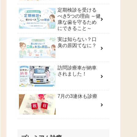
定期検診を受ける
べき5つの理由 ～健
康な歯を守るため
にできること～
実は知らない？口
臭の原因てなに？
訪問診療車が納車
されました！
7月の3連休も診療