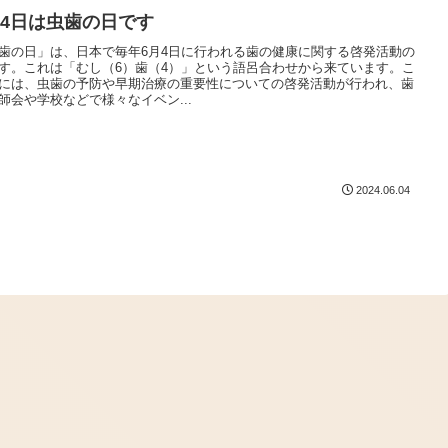
月4日は虫歯の日です
歯の日」は、日本で毎年6月4日に行われる歯の健康に関する啓発活動の
す。これは「むし（6）歯（4）」という語呂合わせから来ています。こ
には、虫歯の予防や早期治療の重要性についての啓発活動が行われ、歯
師会や学校などで様々なイベン...
2024.06.04