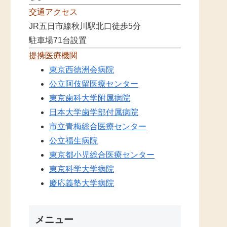
交通アクセス
JR五日市線秋川駅北口徒歩5分
駐車場71台設置
提携医療機関
東京西徳洲会病院
公立阿伎留医療センター
東京歯科大学附属病院
日本大学歯学部付属病院
市立青梅総合医療センター
公立福生病院
東京都小児総合医療センター
東京科学大学病院
慶応義塾大学病院
メニュー