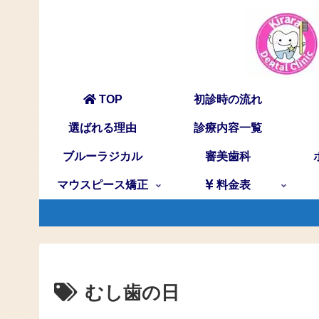
TOP
初診時の流れ
選ばれる理由
診療内容一覧
ブルーラジカル
審美歯科
マウスピース矯正
料金表
むし歯の日