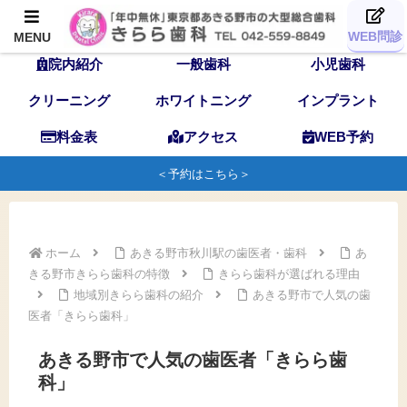
TOP
歯科医師
スタッフ
WEB問診
MENU
院内紹介
一般歯科
小児歯科
クリーニング
ホワイトニング
インプラント
料金表
アクセス
WEB予約
＜予約はこちら＞
ホーム
あきる野市秋川駅の歯医者・歯科
あ
きる野市きらら歯科の特徴
きらら歯科が選ばれる理由
地域別きらら歯科の紹介
あきる野市で人気の歯
医者「きらら歯科」
あきる野市で人気の歯医者「きらら歯
科」