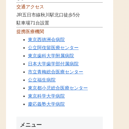
交通アクセス
JR五日市線秋川駅北口徒歩5分
駐車場71台設置
提携医療機関
東京西徳洲会病院
公立阿伎留医療センター
東京歯科大学附属病院
日本大学歯学部付属病院
市立青梅総合医療センター
公立福生病院
東京都小児総合医療センター
東京科学大学病院
慶応義塾大学病院
メニュー