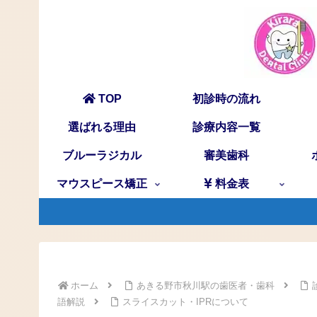
TOP
初診時の流れ
選ばれる理由
診療内容一覧
ブルーラジカル
審美歯科
マウスピース矯正
料金表
ホーム
あきる野市秋川駅の歯医者・歯科
語解説
スライスカット・IPRについて