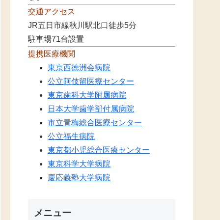
交通アクセス
JR五日市線秋川駅北口徒歩5分
駐車場71台設置
提携医療機関
東京西徳洲会病院
公立阿伎留医療センター
東京歯科大学附属病院
日本大学歯学部付属病院
市立青梅総合医療センター
公立福生病院
東京都小児総合医療センター
東京科学大学病院
慶応義塾大学病院
メニュー