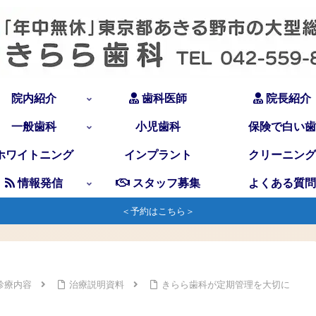
院内紹介
歯科医師
院長紹介
一般歯科
小児歯科
保険で白い歯
ホワイトニング
インプラント
クリーニング
情報発信
スタッフ募集
よくある質問
＜予約はこちら＞
診療内容
治療説明資料
きらら歯科が定期管理を大切に