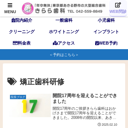
TOP
歯科医師
スタッフ
WEB問診
MENU
院内紹介
一般歯科
小児歯科
クリーニング
ホワイトニング
インプラント
料金表
アクセス
WEB予約
＜予約はこちら＞
矯正歯科研修
開院17周年を迎えることができ
院長ブログ
ました
開院17周年のご挨拶きらら歯科はおか
げさまで開院17周年を迎えることがで
きました。2008年の開院以来、あきる
野市・東京多摩地域の皆様に支えら
2025.02.10
れ、「なるべく痛みがなく」「保険診