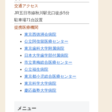
交通アクセス
JR五日市線秋川駅北口徒歩5分
駐車場71台設置
提携医療機関
東京西徳洲会病院
公立阿伎留医療センター
東京歯科大学附属病院
日本大学歯学部付属病院
市立青梅総合医療センター
公立福生病院
東京都小児総合医療センター
東京科学大学病院
慶応義塾大学病院
メニュー