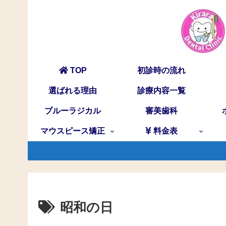
TOP
初診時の流れ
選ばれる理由
診療内容一覧
ブルーラジカル
審美歯科
マウスピース矯正
料金表
昭和の日