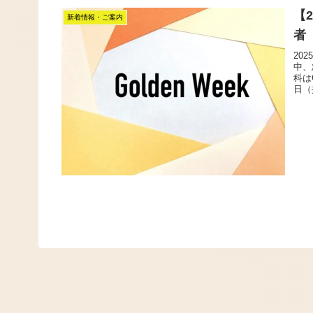
【
新着情報・ご案内
者
20
中、
科は
日（