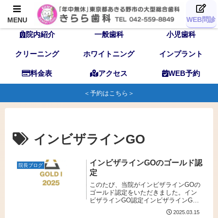
TOP
歯科医師
スタッフ
WEB問診
MENU
院内紹介
一般歯科
小児歯科
クリーニング
ホワイトニング
インプラント
料金表
アクセス
WEB予約
＜予約はこちら＞
インビザラインGO
インビザラインGOのゴールド認
院長ブログ
定
このたび、当院がインビザラインGOの
ゴールド認定をいただきました。イン
ビザラインGO認定インビザラインGO
とは、透明で目立たないマウスピース
2025.03.15
型矯正装置であり、前歯を中心とした