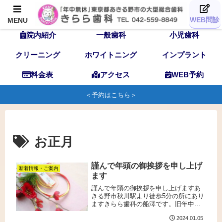
TOP
歯科医師
スタッフ
WEB問診
MENU
院内紹介
一般歯科
小児歯科
クリーニング
ホワイトニング
インプラント
料金表
アクセス
WEB予約
＜予約はこちら＞
お正月
謹んで年頭の御挨拶を申し上げ
新着情報・ご案内
ます
謹んで年頭の御挨拶を申し上げますあ
きる野市秋川駅より徒歩5分の所にあり
ますきらら歯科の船澤です。旧年中は
ご愛顧を賜り厚く御礼申し上げます。
2024.01.05
本年もより多くの皆様にご満足いただ