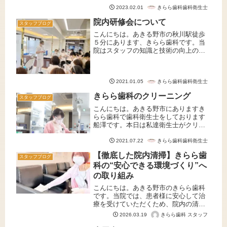
なりやすい妊娠によってホルモンバラ
きらら歯科歯科衛生士
2023.02.01
ンスが変化し、つわりが原因で歯...
院内研修会について
スタッフブログ
こんにちは。あきる野市の秋川駅徒歩
５分にあります、きらら歯科です。当
院はスタッフの知識と技術の向上の
為、様々な業者の方々にお越しいただ
き、定期的に院内研修会を行っており
ます。今年は下記の内容を予定してお
きらら歯科歯科衛生士
2021.01.05
ります。３月 株式会社トクヤマデン
タル...
きらら歯科のクリーニング
スタッフブログ
こんにちは。あきる野市にありますき
らら歯科で歯科衛生士をしております
船澤です。本日は私達衛生士がクリー
ニングの際に使用している機械や材料
をご紹介します。痛みの少ないクリー
きらら歯科歯科衛生士
2021.07.22
ニングクリーニングは血だらけにな
【徹底した院内清掃】きらら歯
る・・・キンキンして痛い・・・など
スタッフブログ
科の“安心できる環境づくり”へ
悪い...
の取り組み
こんにちは。あきる野市のきらら歯科
です。当院では、患者様に安心して治
療を受けていただくため、院内の清
掃・衛生管理を非常に重要な取り組み
きらら歯科 スタッフ
2026.03.19
と考えています。本日はそんなきらら