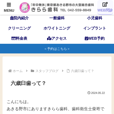
TOP
歯科医師
スタッフ
WEB問診
MENU
院内紹介
一般歯科
小児歯科
クリーニング
ホワイトニング
インプラント
料金表
アクセス
WEB予約
＜予約はこちら＞
ホーム
スタッフブログ
六歳臼歯って？
六歳臼歯って？
2024.05.22
こんにちは。
あきる野市にありますきらら歯科、歯科衛生士柴嵜で