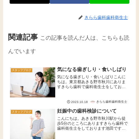
きらら歯科歯科衛生士
関連記事
この記事を読んだ人は、こちらも読
んでいます
気になる歯ぎしり・食いしばり
スタッフブログ
気になる歯ぎしり・食いしばりこんに
ちは。東京都あきる野市秋川にありま
すきらら歯科で歯科衛生士をしており
ます小柳です。本日は歯ぎしりや食い
しばりについてお話させていただきま
す。歯ぎしり・くいしばりについて朝
きらら歯科歯科衛生士
2023.10.18
起きた時に顎が疲れていたり、寝た気
妊娠中の歯科検診について
が...
スタッフブログ
こんにちは。あきる野市秋川駅から徒
歩5分のところにありますきらら歯科で
歯科衛生士をしております池田です。
今回は妊娠中の歯科診療についてお話
ししたいと思います。1 妊娠中は虫歯に