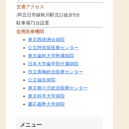
交通アクセス
JR五日市線秋川駅北口徒歩5分
駐車場71台設置
提携医療機関
東京西徳洲会病院
公立阿伎留医療センター
東京歯科大学附属病院
日本大学歯学部付属病院
市立青梅総合医療センター
公立福生病院
東京都小児総合医療センター
東京科学大学病院
慶応義塾大学病院
メニュー