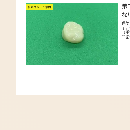
第
新着情報・ご案内
な
保険
す。
（手
臼歯