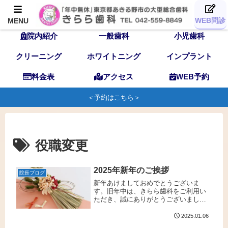
TOP
歯科医師
スタッフ
WEB問診
MENU
院内紹介
一般歯科
小児歯科
クリーニング
ホワイトニング
インプラント
料金表
アクセス
WEB予約
＜予約はこちら＞
役職変更
2025年新年のご挨拶
院長ブログ
新年あけましておめでとうございま
す。旧年中は、きらら歯科をご利用い
ただき、誠にありがとうございまし
た。本年も皆様の健康な生活をサポー
トできるよう、歯科医師・歯科衛生
2025.01.06
士・スタッフ一同全力で診療に取り組